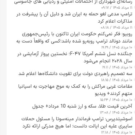
رسانه‌ای شهرداری از احتمالات امنیتی و ردیابی های جاسوسی
۱۱ مرداد ۱۴۰۵ / ۰۹:۱۷
گفت
ترامپ مدعی لغو حمله به ایران شد و دلیل آن را پیشرفت در
مذاکرات اعلام کرد
۱۱ مرداد ۱۴۰۵ / ۰۸:۱۸
روبیو: فکر نمی‌کنم حکومت ایران تاکنون با رئیس‌جمهوری
مانند دونالد ترامپ روبه‌رو شده باشد؛کسی که واقعاً دست به
۱۰ مرداد ۱۴۰۵ / ۱۹:۲۹
اقدام می‌زند
جنگنده نسل ششم آمریکا F-۴۷؛ نخستین پرواز آزمایشی در
سال ۲۰۲۸ انجام می‌شود
۱۰ مرداد ۱۴۰۵ / ۱۹:۱۱
سه تصمیم راهبردی دولت برای تقویت دانشگاه‌ها اعلام شد
۱۰ مرداد ۱۴۰۵ / ۱۸:۱۵
مقامات غربی مراکش را به کمک به موج مهاجرت به اسپانیا
متهم کردند+ ویدیو
۱۰ مرداد ۱۴۰۵ / ۱۵:۲۴
آخرین قیمت طلا، سکه و ارز شنبه 10 مرداد+ جدول
۱۰ مرداد ۱۴۰۵ / ۱۳:۰۸
اسوشیتدپرس: ترامپ فرماندار مینه‌سوتا را مسئول حملات
سایبری علیه این ایالت دانست؛ اما هیچ مدرکی ارائه نکرد
۱۰ مرداد ۱۴۰۵ / ۱۲:۱۸