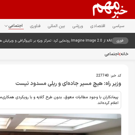
اجتماعی
سیاسی
اقتصادی
ورزشی
بین المللی
فناوری
فوری
xAI از Imagine Image 2.0 رونمایی کرد؛ تمرکز ویژه بر تایپوگرافی و ویرایش هوشمند تصاویر
خانه
اجتماعی
کد خبر:
227740
وزیر راه: هیچ مسیر جاده‌ای و ریلی مسدود نیست
پیمانکاران با وجود مطالبات معوق، بدون طرح گلایه و با رویکردی همکاری‌م
اعلام کرده‌اند.