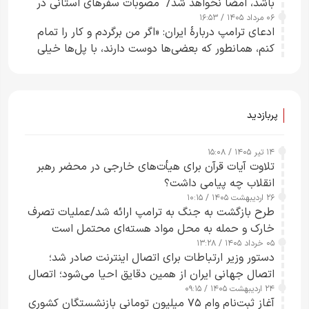
باشد، امضا نخواهد شد/ مصوبات سفرهای استانی در
۰۶ مرداد ۱۴۰۵ / ۱۶:۵۳
چارچوب قانون بودجه است+ عکس
ادعای ترامپ دربارهٔ ایران: «اگر من برگردم و کار را تمام
کنم، همانطور که بعضی‌ها دوست دارند، با پل‌ها خیلی
راحت می‌توانم بیشتر پل‌هایشان را در کمتر از یک
ساعت از بین ببرم+ ویدیو
پربازدید
۱۴ تیر ۱۴۰۵ / ۱۵:۰۸
تلاوت آیات قرآن برای هیأت‌های خارجی در محضر رهبر
انقلاب چه پیامی داشت؟
۲۶ اردیبهشت ۱۴۰۵ / ۱۰:۱۵
طرح‌ بازگشت به جنگ به ترامپ ارائه شد/عملیات تصرف
خارک و حمله به محل مواد هسته‌ای محتمل است
۰۵ خرداد ۱۴۰۵ / ۱۳:۲۸
دستور وزیر ارتباطات برای اتصال اینترنت صادر شد؛
اتصال جهانی ایران از همین دقایق احیا می‌شود؛ اتصال
۲۴ اردیبهشت ۱۴۰۵ / ۰۹:۱۵
کامل مردم تا ۲۴ ساعت آینده
آغاز ثبت‌نام وام ۷۵ میلیون تومانی بازنشستگان کشوری