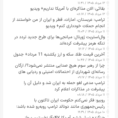
۱۲ مرداد ۱۴۰۵ / ۱۱:۴۱
بقائی: الان مذاکره‌ای با آمریکا نداریم+ ویدیو
۱۲ مرداد ۱۴۰۵ / ۰۸:۱۷
ترامپ: عربستان، امارات، قطر و ایران از من خواستند از
انجام حملات خودداری کنم+ ویدیو
۱۱ مرداد ۱۴۰۵ / ۱۹:۰۴
وال‌استریت ژورنال: میانجی‌ها برای طرح جدید تردد در
تنگه هرمز پیشرفت کرده‌اند
۱۱ مرداد ۱۴۰۵ / ۱۶:۱۲
آخرین قیمت طلا، سکه و ارز یکشنبه 11 مرداد+ جدول
۱۱ مرداد ۱۴۰۵ / ۱۰:۴۶
چرا از رهبر سوم هیچ صدایی منتشر نمی‌شود؟/ ارگان
رسانه‌ای شهرداری از احتمالات امنیتی و ردیابی های
۱۱ مرداد ۱۴۰۵ / ۰۹:۱۷
جاسوسی گفت
ترامپ مدعی لغو حمله به ایران شد و دلیل آن را
پیشرفت در مذاکرات اعلام کرد
۱۱ مرداد ۱۴۰۵ / ۰۸:۱۸
روبیو: فکر نمی‌کنم حکومت ایران تاکنون با
رئیس‌جمهوری مانند دونالد ترامپ روبه‌رو شده باشد؛
۱۰ مرداد ۱۴۰۵ / ۱۹:۲۹
کسی که واقعاً دست به اقدام می‌زند
جنگنده نسل ششم آمریکا F-۴۷؛ نخستین پرواز