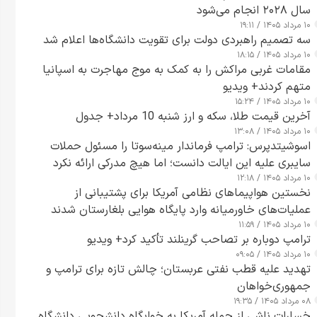
سال ۲۰۲۸ انجام می‌شود
۱۰ مرداد ۱۴۰۵ / ۱۹:۱۱
سه تصمیم راهبردی دولت برای تقویت دانشگاه‌ها اعلام شد
۱۰ مرداد ۱۴۰۵ / ۱۸:۱۵
مقامات غربی مراکش را به کمک به موج مهاجرت به اسپانیا
متهم کردند+ ویدیو
۱۰ مرداد ۱۴۰۵ / ۱۵:۲۴
آخرین قیمت طلا، سکه و ارز شنبه 10 مرداد+ جدول
۱۰ مرداد ۱۴۰۵ / ۱۳:۰۸
اسوشیتدپرس: ترامپ فرماندار مینه‌سوتا را مسئول حملات
سایبری علیه این ایالت دانست؛ اما هیچ مدرکی ارائه نکرد
۱۰ مرداد ۱۴۰۵ / ۱۲:۱۸
نخستین هواپیماهای نظامی آمریکا برای پشتیبانی از
عملیات‌های خاورمیانه وارد پایگاه هوایی بلغارستان شدند
۱۰ مرداد ۱۴۰۵ / ۱۱:۵۹
ترامپ دوباره بر تصاحب گرینلند تأکید کرد+ ویدیو
۱۰ مرداد ۱۴۰۵ / ۰۹:۰۵
تهدید علیه قطب نفتی عربستان؛ چالش تازه برای ترامپ و
جمهوری‌خواهان
۰۸ مرداد ۱۴۰۵ / ۱۹:۳۵
خسارات ناشی از حمله آمریکا به خوابگاه دانشجویی دانشگاه