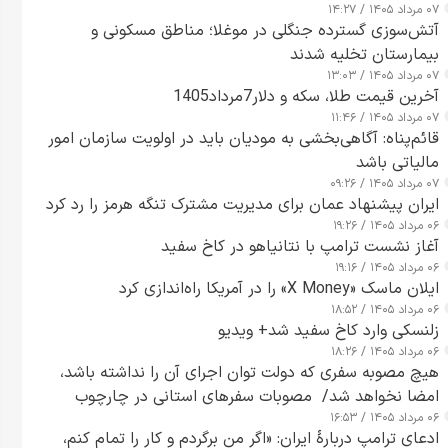
۰۷ مرداد ۱۴۰۵ / ۱۴:۲۷
آتش‌سوزی گسترده جنگلی در موغلا؛ مناطق مسکونی و
بیمارستان تخلیه شدند
۰۷ مرداد ۱۴۰۵ / ۱۳:۰۳
آخرین قیمت طلا، سکه و دلار7مرداد1405
۰۷ مرداد ۱۴۰۵ / ۱۱:۴۶
قائم‌پناه: آگاهی‌بخشی به مودیان باید در اولویت سازمان امور
مالیاتی باشد
۰۷ مرداد ۱۴۰۵ / ۰۹:۲۶
ایران پیشنهاد عمان برای مدیریت مشترک تنگه هرمز را رد کرد
۰۶ مرداد ۱۴۰۵ / ۱۹:۲۶
آغاز نشست ترامپ با نتانیاهو در کاخ سفید
۰۶ مرداد ۱۴۰۵ / ۱۹:۱۶
ایلان ماسک «X Money» را در آمریکا راه‌اندازی کرد
۰۶ مرداد ۱۴۰۵ / ۱۸:۵۲
زلنسکی وارد کاخ سفید شد+ ویدیو
۰۶ مرداد ۱۴۰۵ / ۱۸:۲۶
هیچ مصوبه سفری که دولت توان اجرای آن را نداشته باشد،
امضا نخواهد شد/ مصوبات سفرهای استانی در چارچوب
۰۶ مرداد ۱۴۰۵ / ۱۶:۵۳
قانون بودجه است+ عکس
ادعای ترامپ دربارهٔ ایران: «اگر من برگردم و کار را تمام کنم،