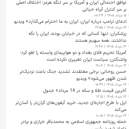
توافق احتمالی ایران و آمریکا بر سر تنگه هرمز؛ اختلاف اصلی
بر سر کنترل آبراه حیاتی
۱۵ مرداد ۱۴۰۵ / ۰۸:۳۴
ادعای ترامپ درباره ایران: ایران به ما احترام می‌گذارد+ ویدیو
۱۴ مرداد ۱۴۰۵ / ۲۲:۵۵
پزشکیان: تنها کسانی که در خیابان بودند ایران را نگه
نداشتند، همه سهیم هستند
۱۴ مرداد ۱۴۰۵ / ۱۹:۴۷
آمریکا تحریم فلای بغداد و دو هواپیمای وابسته را لغو کرد؛
واشنگتن: سیاست ایران تغییری نکرده است
۱۴ مرداد ۱۴۰۵ / ۱۹:۰۷
حسن روحانی: برخی معتقدند تشدید جنگ باعث نزدیک‌تر
شدن ظهور می‌شود+ ویدیو
۱۴ مرداد ۱۴۰۵ / ۱۵:۴۹
آخرین قیمت طلا و سکه در 14 مرداد+ جدول
۱۴ مرداد ۱۴۰۵ / ۱۲:۱۵
اپل با طرح اجاره‌ای جدید، خرید آیفون‌های گران‌تر را آسان‌تر
می‌کند
۱۴ مرداد ۱۴۰۵ / ۱۰:۰۵
حمله روزنامه جمهوری اسلامی به محمدباقر خرازی و برادر
داماد شهید رئیسی