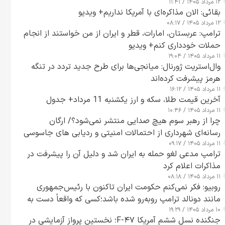
۱۲ مرداد ۱۴۰۵ / ۱۱:۴۱
بقائی: الان مذاکره‌ای با آمریکا نداریم+ ویدیو
۱۲ مرداد ۱۴۰۵ / ۰۸:۱۷
ترامپ: عربستان، امارات، قطر و ایران از من خواستند از انجام
حملات خودداری کنم+ ویدیو
۱۱ مرداد ۱۴۰۵ / ۱۹:۰۴
وال‌استریت ژورنال: میانجی‌ها برای طرح جدید تردد در تنگه
هرمز پیشرفت کرده‌اند
۱۱ مرداد ۱۴۰۵ / ۱۶:۱۲
آخرین قیمت طلا، سکه و ارز یکشنبه 11 مرداد+ جدول
۱۱ مرداد ۱۴۰۵ / ۱۰:۴۶
چرا از رهبر سوم هیچ صدایی منتشر نمی‌شود؟/ ارگان
رسانه‌ای شهرداری از احتمالات امنیتی و ردیابی های جاسوسی
۱۱ مرداد ۱۴۰۵ / ۰۹:۱۷
گفت
ترامپ مدعی لغو حمله به ایران شد و دلیل آن را پیشرفت در
مذاکرات اعلام کرد
۱۱ مرداد ۱۴۰۵ / ۰۸:۱۸
روبیو: فکر نمی‌کنم حکومت ایران تاکنون با رئیس‌جمهوری
مانند دونالد ترامپ روبه‌رو شده باشد؛کسی که واقعاً دست به
۱۰ مرداد ۱۴۰۵ / ۱۹:۲۹
اقدام می‌زند
جنگنده نسل ششم آمریکا F-۴۷؛ نخستین پرواز آزمایشی در