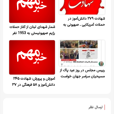
شهادت ۲۷۹ دانش‌آموز در
حملات آمریکایی ـ صهیونی به
شمار شهدای لبنان از آغاز حملات
کشورمان
رژیم صهیونیستی به 1953 نفر
رسید
رییس مجلس در روز عید پاک از
مسیحیان سراسر جهان خواست
آموزش و پرورش: شهادت ۲۴۵
تا برای آرامش روح شهید آوانس
دانش‌آموز و ۵۸ فرهنگی در ۳۷
سیمونیان که به دست
روز جنگ رمضان
جنایتکاران اسراییلی به شهادت
رسید، دعا کنند
ارسال نظر