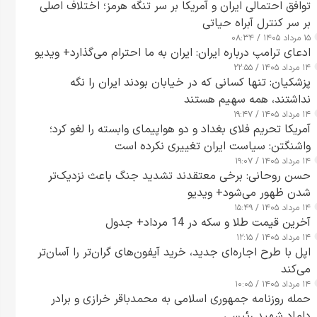
توافق احتمالی ایران و آمریکا بر سر تنگه هرمز؛ اختلاف اصلی
بر سر کنترل آبراه حیاتی
۱۵ مرداد ۱۴۰۵ / ۰۸:۳۴
ادعای ترامپ درباره ایران: ایران به ما احترام می‌گذارد+ ویدیو
۱۴ مرداد ۱۴۰۵ / ۲۲:۵۵
پزشکیان: تنها کسانی که در خیابان بودند ایران را نگه
نداشتند، همه سهیم هستند
۱۴ مرداد ۱۴۰۵ / ۱۹:۴۷
آمریکا تحریم فلای بغداد و دو هواپیمای وابسته را لغو کرد؛
واشنگتن: سیاست ایران تغییری نکرده است
۱۴ مرداد ۱۴۰۵ / ۱۹:۰۷
حسن روحانی: برخی معتقدند تشدید جنگ باعث نزدیک‌تر
شدن ظهور می‌شود+ ویدیو
۱۴ مرداد ۱۴۰۵ / ۱۵:۴۹
آخرین قیمت طلا و سکه در 14 مرداد+ جدول
۱۴ مرداد ۱۴۰۵ / ۱۲:۱۵
اپل با طرح اجاره‌ای جدید، خرید آیفون‌های گران‌تر را آسان‌تر
می‌کند
۱۴ مرداد ۱۴۰۵ / ۱۰:۰۵
حمله روزنامه جمهوری اسلامی به محمدباقر خرازی و برادر
داماد شهید رئیسی