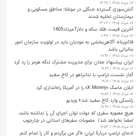
۰۷ مرداد ۱۴۰۵ / ۱۴:۲۷
آتش‌سوزی گسترده جنگلی در موغلا؛ مناطق مسکونی و
بیمارستان تخلیه شدند
۰۷ مرداد ۱۴۰۵ / ۱۳:۰۳
آخرین قیمت طلا، سکه و دلار7مرداد1405
۰۷ مرداد ۱۴۰۵ / ۱۱:۴۶
قائم‌پناه: آگاهی‌بخشی به مودیان باید در اولویت سازمان امور
مالیاتی باشد
۰۷ مرداد ۱۴۰۵ / ۰۹:۲۶
ایران پیشنهاد عمان برای مدیریت مشترک تنگه هرمز را رد کرد
۰۶ مرداد ۱۴۰۵ / ۱۹:۲۶
آغاز نشست ترامپ با نتانیاهو در کاخ سفید
۰۶ مرداد ۱۴۰۵ / ۱۹:۱۶
ایلان ماسک «X Money» را در آمریکا راه‌اندازی کرد
۰۶ مرداد ۱۴۰۵ / ۱۸:۵۲
زلنسکی وارد کاخ سفید شد+ ویدیو
۰۶ مرداد ۱۴۰۵ / ۱۸:۲۶
هیچ مصوبه سفری که دولت توان اجرای آن را نداشته باشد،
امضا نخواهد شد/ مصوبات سفرهای استانی در چارچوب
۰۶ مرداد ۱۴۰۵ / ۱۶:۵۳
قانون بودجه است+ عکس
ادعای ترامپ دربارهٔ ایران: «اگر من برگردم و کار را تمام کنم،