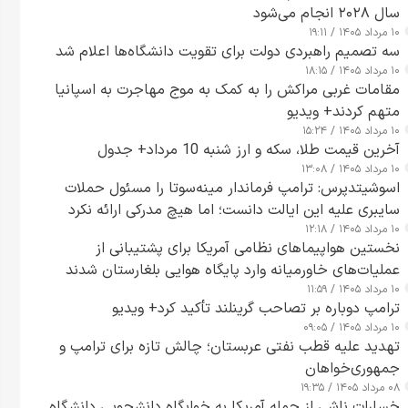
سال ۲۰۲۸ انجام می‌شود
۱۰ مرداد ۱۴۰۵ / ۱۹:۱۱
سه تصمیم راهبردی دولت برای تقویت دانشگاه‌ها اعلام شد
۱۰ مرداد ۱۴۰۵ / ۱۸:۱۵
مقامات غربی مراکش را به کمک به موج مهاجرت به اسپانیا
متهم کردند+ ویدیو
۱۰ مرداد ۱۴۰۵ / ۱۵:۲۴
آخرین قیمت طلا، سکه و ارز شنبه 10 مرداد+ جدول
۱۰ مرداد ۱۴۰۵ / ۱۳:۰۸
اسوشیتدپرس: ترامپ فرماندار مینه‌سوتا را مسئول حملات
سایبری علیه این ایالت دانست؛ اما هیچ مدرکی ارائه نکرد
۱۰ مرداد ۱۴۰۵ / ۱۲:۱۸
نخستین هواپیماهای نظامی آمریکا برای پشتیبانی از
عملیات‌های خاورمیانه وارد پایگاه هوایی بلغارستان شدند
۱۰ مرداد ۱۴۰۵ / ۱۱:۵۹
ترامپ دوباره بر تصاحب گرینلند تأکید کرد+ ویدیو
۱۰ مرداد ۱۴۰۵ / ۰۹:۰۵
تهدید علیه قطب نفتی عربستان؛ چالش تازه برای ترامپ و
جمهوری‌خواهان
۰۸ مرداد ۱۴۰۵ / ۱۹:۳۵
خسارات ناشی از حمله آمریکا به خوابگاه دانشجویی دانشگاه