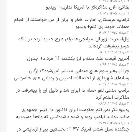
۱۲ مرداد ۱۴۰۵ / ۱۱:۴۱
بقائی: الان مذاکره‌ای با آمریکا نداریم+ ویدیو
۱۲ مرداد ۱۴۰۵ / ۰۸:۱۷
ترامپ: عربستان، امارات، قطر و ایران از من خواستند از انجام
حملات خودداری کنم+ ویدیو
۱۱ مرداد ۱۴۰۵ / ۱۹:۰۴
وال‌استریت ژورنال: میانجی‌ها برای طرح جدید تردد در تنگه
هرمز پیشرفت کرده‌اند
۱۱ مرداد ۱۴۰۵ / ۱۶:۱۲
آخرین قیمت طلا، سکه و ارز یکشنبه 11 مرداد+ جدول
۱۱ مرداد ۱۴۰۵ / ۱۰:۴۶
چرا از رهبر سوم هیچ صدایی منتشر نمی‌شود؟/ ارگان
رسانه‌ای شهرداری از احتمالات امنیتی و ردیابی های جاسوسی
۱۱ مرداد ۱۴۰۵ / ۰۹:۱۷
گفت
ترامپ مدعی لغو حمله به ایران شد و دلیل آن را پیشرفت در
مذاکرات اعلام کرد
۱۱ مرداد ۱۴۰۵ / ۰۸:۱۸
روبیو: فکر نمی‌کنم حکومت ایران تاکنون با رئیس‌جمهوری
مانند دونالد ترامپ روبه‌رو شده باشد؛کسی که واقعاً دست به
۱۰ مرداد ۱۴۰۵ / ۱۹:۲۹
اقدام می‌زند
جنگنده نسل ششم آمریکا F-۴۷؛ نخستین پرواز آزمایشی در