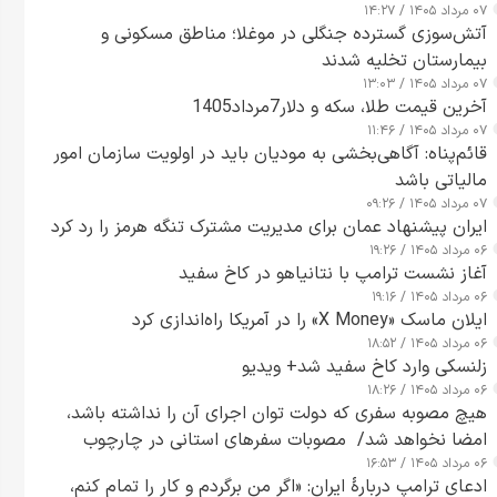
۰۷ مرداد ۱۴۰۵ / ۱۴:۲۷
آتش‌سوزی گسترده جنگلی در موغلا؛ مناطق مسکونی و
بیمارستان تخلیه شدند
۰۷ مرداد ۱۴۰۵ / ۱۳:۰۳
آخرین قیمت طلا، سکه و دلار7مرداد1405
۰۷ مرداد ۱۴۰۵ / ۱۱:۴۶
قائم‌پناه: آگاهی‌بخشی به مودیان باید در اولویت سازمان امور
مالیاتی باشد
۰۷ مرداد ۱۴۰۵ / ۰۹:۲۶
ایران پیشنهاد عمان برای مدیریت مشترک تنگه هرمز را رد کرد
۰۶ مرداد ۱۴۰۵ / ۱۹:۲۶
آغاز نشست ترامپ با نتانیاهو در کاخ سفید
۰۶ مرداد ۱۴۰۵ / ۱۹:۱۶
ایلان ماسک «X Money» را در آمریکا راه‌اندازی کرد
۰۶ مرداد ۱۴۰۵ / ۱۸:۵۲
زلنسکی وارد کاخ سفید شد+ ویدیو
۰۶ مرداد ۱۴۰۵ / ۱۸:۲۶
هیچ مصوبه سفری که دولت توان اجرای آن را نداشته باشد،
امضا نخواهد شد/ مصوبات سفرهای استانی در چارچوب
۰۶ مرداد ۱۴۰۵ / ۱۶:۵۳
قانون بودجه است+ عکس
ادعای ترامپ دربارهٔ ایران: «اگر من برگردم و کار را تمام کنم،