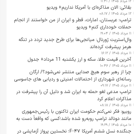
۱۲ مرداد ۱۴۰۵ / ۱۱:۴۱
بقائی: الان مذاکره‌ای با آمریکا نداریم+ ویدیو
۱۲ مرداد ۱۴۰۵ / ۰۸:۱۷
ترامپ: عربستان، امارات، قطر و ایران از من خواستند از انجام
حملات خودداری کنم+ ویدیو
۱۱ مرداد ۱۴۰۵ / ۱۹:۰۴
وال‌استریت ژورنال: میانجی‌ها برای طرح جدید تردد در تنگه
هرمز پیشرفت کرده‌اند
۱۱ مرداد ۱۴۰۵ / ۱۶:۱۲
آخرین قیمت طلا، سکه و ارز یکشنبه 11 مرداد+ جدول
۱۱ مرداد ۱۴۰۵ / ۱۰:۴۶
چرا از رهبر سوم هیچ صدایی منتشر نمی‌شود؟/ ارگان
رسانه‌ای شهرداری از احتمالات امنیتی و ردیابی های جاسوسی
۱۱ مرداد ۱۴۰۵ / ۰۹:۱۷
گفت
ترامپ مدعی لغو حمله به ایران شد و دلیل آن را پیشرفت در
مذاکرات اعلام کرد
۱۱ مرداد ۱۴۰۵ / ۰۸:۱۸
روبیو: فکر نمی‌کنم حکومت ایران تاکنون با رئیس‌جمهوری
مانند دونالد ترامپ روبه‌رو شده باشد؛کسی که واقعاً دست به
۱۰ مرداد ۱۴۰۵ / ۱۹:۲۹
اقدام می‌زند
جنگنده نسل ششم آمریکا F-۴۷؛ نخستین پرواز آزمایشی در