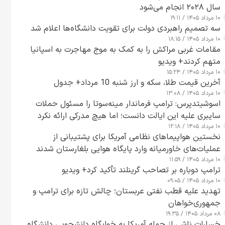
سال ۲۰۲۸ انجام می‌شود
۱۰ مرداد ۱۴۰۵ / ۱۹:۱۱
سه تصمیم راهبردی دولت برای تقویت دانشگاه‌ها اعلام شد
۱۰ مرداد ۱۴۰۵ / ۱۸:۱۵
مقامات غربی مراکش را به کمک به موج مهاجرت به اسپانیا
متهم کردند+ ویدیو
۱۰ مرداد ۱۴۰۵ / ۱۵:۲۴
آخرین قیمت طلا، سکه و ارز شنبه 10 مرداد+ جدول
۱۰ مرداد ۱۴۰۵ / ۱۳:۰۸
اسوشیتدپرس: ترامپ فرماندار مینه‌سوتا را مسئول حملات
سایبری علیه این ایالت دانست؛ اما هیچ مدرکی ارائه نکرد
۱۰ مرداد ۱۴۰۵ / ۱۲:۱۸
نخستین هواپیماهای نظامی آمریکا برای پشتیبانی از
عملیات‌های خاورمیانه وارد پایگاه هوایی بلغارستان شدند
۱۰ مرداد ۱۴۰۵ / ۱۱:۵۹
ترامپ دوباره بر تصاحب گرینلند تأکید کرد+ ویدیو
۱۰ مرداد ۱۴۰۵ / ۰۹:۰۵
تهدید علیه قطب نفتی عربستان؛ چالش تازه برای ترامپ و
جمهوری‌خواهان
۰۸ مرداد ۱۴۰۵ / ۱۹:۳۵
خسارات ناشی از حمله آمریکا به خوابگاه دانشجویی دانشگاه