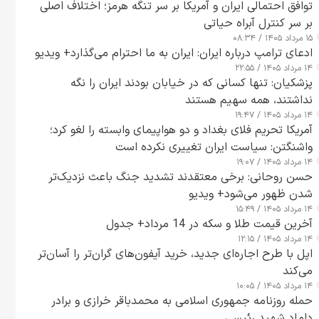
توافق احتمالی ایران و آمریکا بر سر تنگه هرمز؛ اختلاف اصلی
بر سر کنترل آبراه حیاتی
۱۵ مرداد ۱۴۰۵ / ۰۸:۳۴
ادعای ترامپ درباره ایران: ایران به ما احترام می‌گذارد+ ویدیو
۱۴ مرداد ۱۴۰۵ / ۲۲:۵۵
پزشکیان: تنها کسانی که در خیابان بودند ایران را نگه
نداشتند، همه سهیم هستند
۱۴ مرداد ۱۴۰۵ / ۱۹:۴۷
آمریکا تحریم فلای بغداد و دو هواپیمای وابسته را لغو کرد؛
واشنگتن: سیاست ایران تغییری نکرده است
۱۴ مرداد ۱۴۰۵ / ۱۹:۰۷
حسن روحانی: برخی معتقدند تشدید جنگ باعث نزدیک‌تر
شدن ظهور می‌شود+ ویدیو
۱۴ مرداد ۱۴۰۵ / ۱۵:۴۹
آخرین قیمت طلا و سکه در 14 مرداد+ جدول
۱۴ مرداد ۱۴۰۵ / ۱۲:۱۵
اپل با طرح اجاره‌ای جدید، خرید آیفون‌های گران‌تر را آسان‌تر
می‌کند
۱۴ مرداد ۱۴۰۵ / ۱۰:۰۵
حمله روزنامه جمهوری اسلامی به محمدباقر خرازی و برادر
داماد شهید رئیسی