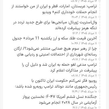
۱۲ مرداد ۱۴۰۵ / ۰۸:۱۷
ترامپ: عربستان، امارات، قطر و ایران از من خواستند از
انجام حملات خودداری کنم+ ویدیو
۱۱ مرداد ۱۴۰۵ / ۱۹:۰۴
وال‌استریت ژورنال: میانجی‌ها برای طرح جدید تردد در
تنگه هرمز پیشرفت کرده‌اند
۱۱ مرداد ۱۴۰۵ / ۱۶:۱۲
آخرین قیمت طلا، سکه و ارز یکشنبه 11 مرداد+ جدول
۱۱ مرداد ۱۴۰۵ / ۱۰:۴۶
چرا از رهبر سوم هیچ صدایی منتشر نمی‌شود؟/ ارگان
رسانه‌ای شهرداری از احتمالات امنیتی و ردیابی های
۱۱ مرداد ۱۴۰۵ / ۰۹:۱۷
جاسوسی گفت
ترامپ مدعی لغو حمله به ایران شد و دلیل آن را
پیشرفت در مذاکرات اعلام کرد
۱۱ مرداد ۱۴۰۵ / ۰۸:۱۸
روبیو: فکر نمی‌کنم حکومت ایران تاکنون با
رئیس‌جمهوری مانند دونالد ترامپ روبه‌رو شده باشد؛
۱۰ مرداد ۱۴۰۵ / ۱۹:۲۹
کسی که واقعاً دست به اقدام می‌زند
جنگنده نسل ششم آمریکا F-۴۷؛ نخستین پرواز
آزمایشی در سال ۲۰۲۸ انجام می‌شود
۱۰ مرداد ۱۴۰۵ / ۱۹:۱۱