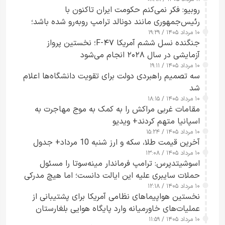
روبیو: فکر نمی‌کنم حکومت ایران تاکنون با
رئیس‌جمهوری مانند دونالد ترامپ روبه‌رو شده باشد؛
۱۰ مرداد ۱۴۰۵ / ۱۹:۲۹
کسی که واقعاً دست به اقدام می‌زند
جنگنده نسل ششم آمریکا F-۴۷؛ نخستین پرواز
آزمایشی در سال ۲۰۲۸ انجام می‌شود
۱۰ مرداد ۱۴۰۵ / ۱۹:۱۱
سه تصمیم راهبردی دولت برای تقویت دانشگاه‌ها اعلام
شد
۱۰ مرداد ۱۴۰۵ / ۱۸:۱۵
مقامات غربی مراکش را به کمک به موج مهاجرت به
اسپانیا متهم کردند+ ویدیو
۱۰ مرداد ۱۴۰۵ / ۱۵:۲۴
آخرین قیمت طلا، سکه و ارز شنبه 10 مرداد+ جدول
۱۰ مرداد ۱۴۰۵ / ۱۳:۰۸
اسوشیتدپرس: ترامپ فرماندار مینه‌سوتا را مسئول
حملات سایبری علیه این ایالت دانست؛ اما هیچ مدرکی
۱۰ مرداد ۱۴۰۵ / ۱۲:۱۸
ارائه نکرد
نخستین هواپیماهای نظامی آمریکا برای پشتیبانی از
عملیات‌های خاورمیانه وارد پایگاه هوایی بلغارستان
۱۰ مرداد ۱۴۰۵ / ۱۱:۵۹
شدند