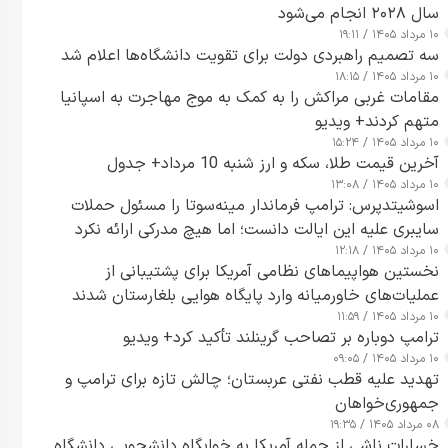
سال ۲۰۲۸ انجام می‌شود
۱۰ مرداد ۱۴۰۵ / ۱۹:۱۱
سه تصمیم راهبردی دولت برای تقویت دانشگاه‌ها اعلام شد
۱۰ مرداد ۱۴۰۵ / ۱۸:۱۵
مقامات غربی مراکش را به کمک به موج مهاجرت به اسپانیا
متهم کردند+ ویدیو
۱۰ مرداد ۱۴۰۵ / ۱۵:۲۴
آخرین قیمت طلا، سکه و ارز شنبه 10 مرداد+ جدول
۱۰ مرداد ۱۴۰۵ / ۱۳:۰۸
اسوشیتدپرس: ترامپ فرماندار مینه‌سوتا را مسئول حملات
سایبری علیه این ایالت دانست؛ اما هیچ مدرکی ارائه نکرد
۱۰ مرداد ۱۴۰۵ / ۱۲:۱۸
نخستین هواپیماهای نظامی آمریکا برای پشتیبانی از
عملیات‌های خاورمیانه وارد پایگاه هوایی بلغارستان شدند
۱۰ مرداد ۱۴۰۵ / ۱۱:۵۹
ترامپ دوباره بر تصاحب گرینلند تأکید کرد+ ویدیو
۱۰ مرداد ۱۴۰۵ / ۰۹:۰۵
تهدید علیه قطب نفتی عربستان؛ چالش تازه برای ترامپ و
جمهوری‌خواهان
۰۸ مرداد ۱۴۰۵ / ۱۹:۳۵
خسارات ناشی از حمله آمریکا به خوابگاه دانشجویی دانشگاه