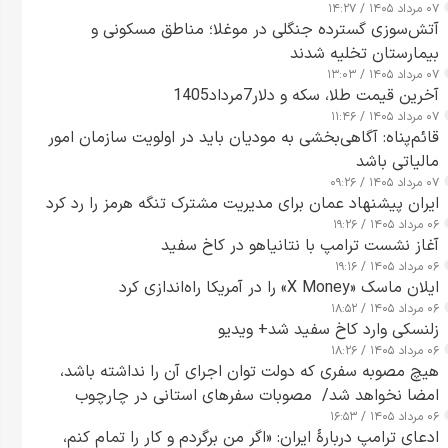
۰۷ مرداد ۱۴۰۵ / ۱۴:۲۷
آتش‌سوزی گسترده جنگلی در موغلا؛ مناطق مسکونی و
بیمارستان تخلیه شدند
۰۷ مرداد ۱۴۰۵ / ۱۳:۰۳
آخرین قیمت طلا، سکه و دلار7مرداد1405
۰۷ مرداد ۱۴۰۵ / ۱۱:۴۶
قائم‌پناه: آگاهی‌بخشی به مودیان باید در اولویت سازمان امور
مالیاتی باشد
۰۷ مرداد ۱۴۰۵ / ۰۹:۲۶
ایران پیشنهاد عمان برای مدیریت مشترک تنگه هرمز را رد کرد
۰۶ مرداد ۱۴۰۵ / ۱۹:۲۶
آغاز نشست ترامپ با نتانیاهو در کاخ سفید
۰۶ مرداد ۱۴۰۵ / ۱۹:۱۶
ایلان ماسک «X Money» را در آمریکا راه‌اندازی کرد
۰۶ مرداد ۱۴۰۵ / ۱۸:۵۲
زلنسکی وارد کاخ سفید شد+ ویدیو
۰۶ مرداد ۱۴۰۵ / ۱۸:۲۶
هیچ مصوبه سفری که دولت توان اجرای آن را نداشته باشد،
امضا نخواهد شد/ مصوبات سفرهای استانی در چارچوب
۰۶ مرداد ۱۴۰۵ / ۱۶:۵۳
قانون بودجه است+ عکس
ادعای ترامپ دربارهٔ ایران: «اگر من برگردم و کار را تمام کنم،