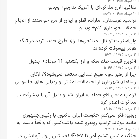
۱۲ مرداد ۱۴۰۵ / ۱۱:۴۱
بقائی: الان مذاکره‌ای با آمریکا نداریم+ ویدیو
۱۲ مرداد ۱۴۰۵ / ۰۸:۱۷
ترامپ: عربستان، امارات، قطر و ایران از من خواستند از انجام
حملات خودداری کنم+ ویدیو
۱۱ مرداد ۱۴۰۵ / ۱۹:۰۴
وال‌استریت ژورنال: میانجی‌ها برای طرح جدید تردد در تنگه
هرمز پیشرفت کرده‌اند
۱۱ مرداد ۱۴۰۵ / ۱۶:۱۲
آخرین قیمت طلا، سکه و ارز یکشنبه 11 مرداد+ جدول
۱۱ مرداد ۱۴۰۵ / ۱۰:۴۶
چرا از رهبر سوم هیچ صدایی منتشر نمی‌شود؟/ ارگان
رسانه‌ای شهرداری از احتمالات امنیتی و ردیابی های جاسوسی
۱۱ مرداد ۱۴۰۵ / ۰۹:۱۷
گفت
ترامپ مدعی لغو حمله به ایران شد و دلیل آن را پیشرفت در
مذاکرات اعلام کرد
۱۱ مرداد ۱۴۰۵ / ۰۸:۱۸
روبیو: فکر نمی‌کنم حکومت ایران تاکنون با رئیس‌جمهوری
مانند دونالد ترامپ روبه‌رو شده باشد؛کسی که واقعاً دست به
۱۰ مرداد ۱۴۰۵ / ۱۹:۲۹
اقدام می‌زند
جنگنده نسل ششم آمریکا F-۴۷؛ نخستین پرواز آزمایشی در