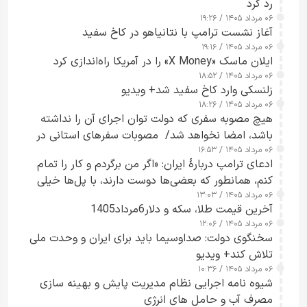
رد کرد
۰۶ مرداد ۱۴۰۵ / ۱۹:۲۶
آغاز نشست ترامپ با نتانیاهو در کاخ سفید
۰۶ مرداد ۱۴۰۵ / ۱۹:۱۶
ایلان ماسک «X Money» را در آمریکا راه‌اندازی کرد
۰۶ مرداد ۱۴۰۵ / ۱۸:۵۲
زلنسکی وارد کاخ سفید شد+ ویدیو
۰۶ مرداد ۱۴۰۵ / ۱۸:۲۶
هیچ مصوبه سفری که دولت توان اجرای آن را نداشته
باشد، امضا نخواهد شد/ مصوبات سفرهای استانی در
۰۶ مرداد ۱۴۰۵ / ۱۶:۵۳
چارچوب قانون بودجه است+ عکس
ادعای ترامپ دربارهٔ ایران: «اگر من برگردم و کار را تمام
کنم، همانطور که بعضی‌ها دوست دارند، با پل‌ها خیلی
۰۶ مرداد ۱۴۰۵ / ۱۳:۰۳
راحت می‌توانم بیشتر پل‌هایشان را در کمتر از یک
آخرین قیمت طلا، سکه و دلار6مرداد1405
ساعت از بین ببرم+ ویدیو
۰۶ مرداد ۱۴۰۵ / ۱۲:۰۶
سخنگوی دولت: صداوسیما باید برای ایران و وحدت ملی
تلاش کند+ ویدیو
۰۶ مرداد ۱۴۰۵ / ۱۰:۳۶
شیوه نامه اجرایی نظام مدیریت پایش و بهینه سازی
مصرف آب و حامل های انرژی