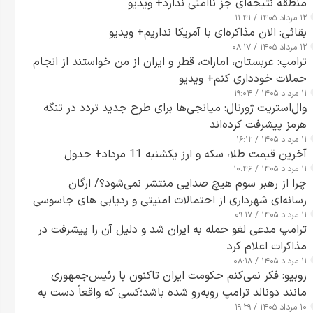
منطقه نتیجه‌ای جز ناامنی ندارد+ ویدیو
۱۲ مرداد ۱۴۰۵ / ۱۱:۴۱
بقائی: الان مذاکره‌ای با آمریکا نداریم+ ویدیو
۱۲ مرداد ۱۴۰۵ / ۰۸:۱۷
ترامپ: عربستان، امارات، قطر و ایران از من خواستند از انجام
حملات خودداری کنم+ ویدیو
۱۱ مرداد ۱۴۰۵ / ۱۹:۰۴
وال‌استریت ژورنال: میانجی‌ها برای طرح جدید تردد در تنگه
هرمز پیشرفت کرده‌اند
۱۱ مرداد ۱۴۰۵ / ۱۶:۱۲
آخرین قیمت طلا، سکه و ارز یکشنبه 11 مرداد+ جدول
۱۱ مرداد ۱۴۰۵ / ۱۰:۴۶
چرا از رهبر سوم هیچ صدایی منتشر نمی‌شود؟/ ارگان
رسانه‌ای شهرداری از احتمالات امنیتی و ردیابی های جاسوسی
۱۱ مرداد ۱۴۰۵ / ۰۹:۱۷
گفت
ترامپ مدعی لغو حمله به ایران شد و دلیل آن را پیشرفت در
مذاکرات اعلام کرد
۱۱ مرداد ۱۴۰۵ / ۰۸:۱۸
روبیو: فکر نمی‌کنم حکومت ایران تاکنون با رئیس‌جمهوری
مانند دونالد ترامپ روبه‌رو شده باشد؛کسی که واقعاً دست به
۱۰ مرداد ۱۴۰۵ / ۱۹:۲۹
اقدام می‌زند