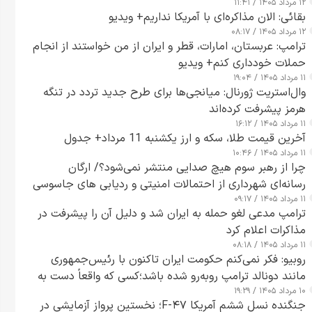
۱۲ مرداد ۱۴۰۵ / ۱۱:۴۱
بقائی: الان مذاکره‌ای با آمریکا نداریم+ ویدیو
۱۲ مرداد ۱۴۰۵ / ۰۸:۱۷
ترامپ: عربستان، امارات، قطر و ایران از من خواستند از انجام
حملات خودداری کنم+ ویدیو
۱۱ مرداد ۱۴۰۵ / ۱۹:۰۴
وال‌استریت ژورنال: میانجی‌ها برای طرح جدید تردد در تنگه
هرمز پیشرفت کرده‌اند
۱۱ مرداد ۱۴۰۵ / ۱۶:۱۲
آخرین قیمت طلا، سکه و ارز یکشنبه 11 مرداد+ جدول
۱۱ مرداد ۱۴۰۵ / ۱۰:۴۶
چرا از رهبر سوم هیچ صدایی منتشر نمی‌شود؟/ ارگان
رسانه‌ای شهرداری از احتمالات امنیتی و ردیابی های جاسوسی
۱۱ مرداد ۱۴۰۵ / ۰۹:۱۷
گفت
ترامپ مدعی لغو حمله به ایران شد و دلیل آن را پیشرفت در
مذاکرات اعلام کرد
۱۱ مرداد ۱۴۰۵ / ۰۸:۱۸
روبیو: فکر نمی‌کنم حکومت ایران تاکنون با رئیس‌جمهوری
مانند دونالد ترامپ روبه‌رو شده باشد؛کسی که واقعاً دست به
۱۰ مرداد ۱۴۰۵ / ۱۹:۲۹
اقدام می‌زند
جنگنده نسل ششم آمریکا F-۴۷؛ نخستین پرواز آزمایشی در