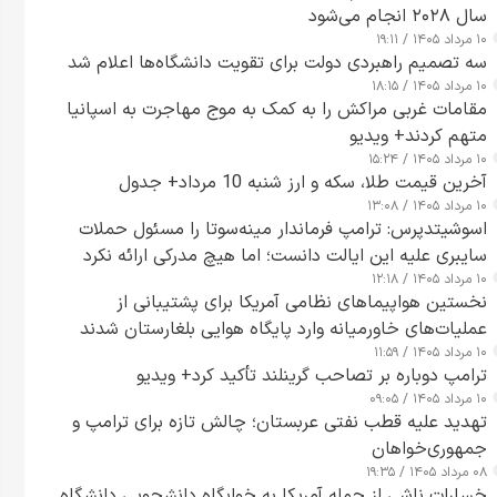
سال ۲۰۲۸ انجام می‌شود
۱۰ مرداد ۱۴۰۵ / ۱۹:۱۱
سه تصمیم راهبردی دولت برای تقویت دانشگاه‌ها اعلام شد
۱۰ مرداد ۱۴۰۵ / ۱۸:۱۵
مقامات غربی مراکش را به کمک به موج مهاجرت به اسپانیا
متهم کردند+ ویدیو
۱۰ مرداد ۱۴۰۵ / ۱۵:۲۴
آخرین قیمت طلا، سکه و ارز شنبه 10 مرداد+ جدول
۱۰ مرداد ۱۴۰۵ / ۱۳:۰۸
اسوشیتدپرس: ترامپ فرماندار مینه‌سوتا را مسئول حملات
سایبری علیه این ایالت دانست؛ اما هیچ مدرکی ارائه نکرد
۱۰ مرداد ۱۴۰۵ / ۱۲:۱۸
نخستین هواپیماهای نظامی آمریکا برای پشتیبانی از
عملیات‌های خاورمیانه وارد پایگاه هوایی بلغارستان شدند
۱۰ مرداد ۱۴۰۵ / ۱۱:۵۹
ترامپ دوباره بر تصاحب گرینلند تأکید کرد+ ویدیو
۱۰ مرداد ۱۴۰۵ / ۰۹:۰۵
تهدید علیه قطب نفتی عربستان؛ چالش تازه برای ترامپ و
جمهوری‌خواهان
۰۸ مرداد ۱۴۰۵ / ۱۹:۳۵
خسارات ناشی از حمله آمریکا به خوابگاه دانشجویی دانشگاه