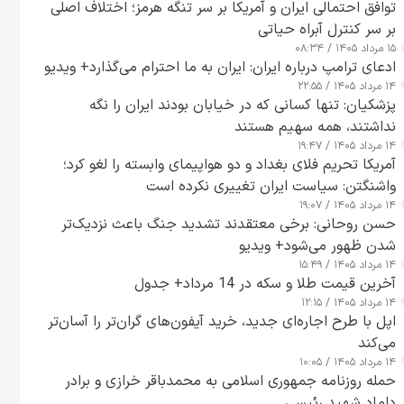
توافق احتمالی ایران و آمریکا بر سر تنگه هرمز؛ اختلاف اصلی
بر سر کنترل آبراه حیاتی
۱۵ مرداد ۱۴۰۵ / ۰۸:۳۴
ادعای ترامپ درباره ایران: ایران به ما احترام می‌گذارد+ ویدیو
۱۴ مرداد ۱۴۰۵ / ۲۲:۵۵
پزشکیان: تنها کسانی که در خیابان بودند ایران را نگه
نداشتند، همه سهیم هستند
۱۴ مرداد ۱۴۰۵ / ۱۹:۴۷
آمریکا تحریم فلای بغداد و دو هواپیمای وابسته را لغو کرد؛
واشنگتن: سیاست ایران تغییری نکرده است
۱۴ مرداد ۱۴۰۵ / ۱۹:۰۷
حسن روحانی: برخی معتقدند تشدید جنگ باعث نزدیک‌تر
شدن ظهور می‌شود+ ویدیو
۱۴ مرداد ۱۴۰۵ / ۱۵:۴۹
آخرین قیمت طلا و سکه در 14 مرداد+ جدول
۱۴ مرداد ۱۴۰۵ / ۱۲:۱۵
اپل با طرح اجاره‌ای جدید، خرید آیفون‌های گران‌تر را آسان‌تر
می‌کند
۱۴ مرداد ۱۴۰۵ / ۱۰:۰۵
حمله روزنامه جمهوری اسلامی به محمدباقر خرازی و برادر
داماد شهید رئیسی