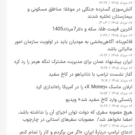
۰۷ مرداد ۱۴۰۵ / ۱۴:۲۷
آتش‌سوزی گسترده جنگلی در موغلا؛ مناطق مسکونی و
بیمارستان تخلیه شدند
۰۷ مرداد ۱۴۰۵ / ۱۳:۰۳
آخرین قیمت طلا، سکه و دلار7مرداد1405
۰۷ مرداد ۱۴۰۵ / ۱۱:۴۶
قائم‌پناه: آگاهی‌بخشی به مودیان باید در اولویت سازمان امور
مالیاتی باشد
۰۷ مرداد ۱۴۰۵ / ۰۹:۲۶
ایران پیشنهاد عمان برای مدیریت مشترک تنگه هرمز را رد کرد
۰۶ مرداد ۱۴۰۵ / ۱۹:۲۶
آغاز نشست ترامپ با نتانیاهو در کاخ سفید
۰۶ مرداد ۱۴۰۵ / ۱۹:۱۶
ایلان ماسک «X Money» را در آمریکا راه‌اندازی کرد
۰۶ مرداد ۱۴۰۵ / ۱۸:۵۲
زلنسکی وارد کاخ سفید شد+ ویدیو
۰۶ مرداد ۱۴۰۵ / ۱۸:۲۶
هیچ مصوبه سفری که دولت توان اجرای آن را نداشته باشد،
امضا نخواهد شد/ مصوبات سفرهای استانی در چارچوب
۰۶ مرداد ۱۴۰۵ / ۱۶:۵۳
قانون بودجه است+ عکس
ادعای ترامپ دربارهٔ ایران: «اگر من برگردم و کار را تمام کنم،