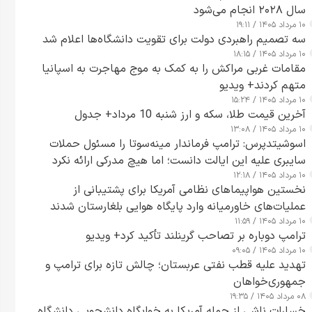
سال ۲۰۲۸ انجام می‌شود
۱۰ مرداد ۱۴۰۵ / ۱۹:۱۱
سه تصمیم راهبردی دولت برای تقویت دانشگاه‌ها اعلام شد
۱۰ مرداد ۱۴۰۵ / ۱۸:۱۵
مقامات غربی مراکش را به کمک به موج مهاجرت به اسپانیا
متهم کردند+ ویدیو
۱۰ مرداد ۱۴۰۵ / ۱۵:۲۴
آخرین قیمت طلا، سکه و ارز شنبه 10 مرداد+ جدول
۱۰ مرداد ۱۴۰۵ / ۱۳:۰۸
اسوشیتدپرس: ترامپ فرماندار مینه‌سوتا را مسئول حملات
سایبری علیه این ایالت دانست؛ اما هیچ مدرکی ارائه نکرد
۱۰ مرداد ۱۴۰۵ / ۱۲:۱۸
نخستین هواپیماهای نظامی آمریکا برای پشتیبانی از
عملیات‌های خاورمیانه وارد پایگاه هوایی بلغارستان شدند
۱۰ مرداد ۱۴۰۵ / ۱۱:۵۹
ترامپ دوباره بر تصاحب گرینلند تأکید کرد+ ویدیو
۱۰ مرداد ۱۴۰۵ / ۰۹:۰۵
تهدید علیه قطب نفتی عربستان؛ چالش تازه برای ترامپ و
جمهوری‌خواهان
۰۸ مرداد ۱۴۰۵ / ۱۹:۳۵
خسارات ناشی از حمله آمریکا به خوابگاه دانشجویی دانشگاه