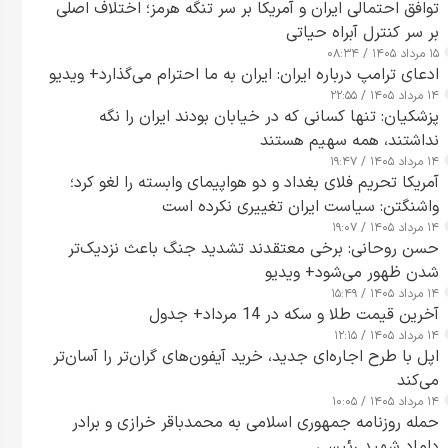
توافق احتمالی ایران و آمریکا بر سر تنگه هرمز؛ اختلاف اصلی
بر سر کنترل آبراه حیاتی
۱۵ مرداد ۱۴۰۵ / ۰۸:۳۴
ادعای ترامپ درباره ایران: ایران به ما احترام می‌گذارد+ ویدیو
۱۴ مرداد ۱۴۰۵ / ۲۲:۵۵
پزشکیان: تنها کسانی که در خیابان بودند ایران را نگه
نداشتند، همه سهیم هستند
۱۴ مرداد ۱۴۰۵ / ۱۹:۴۷
آمریکا تحریم فلای بغداد و دو هواپیمای وابسته را لغو کرد؛
واشنگتن: سیاست ایران تغییری نکرده است
۱۴ مرداد ۱۴۰۵ / ۱۹:۰۷
حسن روحانی: برخی معتقدند تشدید جنگ باعث نزدیک‌تر
شدن ظهور می‌شود+ ویدیو
۱۴ مرداد ۱۴۰۵ / ۱۵:۴۹
آخرین قیمت طلا و سکه در 14 مرداد+ جدول
۱۴ مرداد ۱۴۰۵ / ۱۲:۱۵
اپل با طرح اجاره‌ای جدید، خرید آیفون‌های گران‌تر را آسان‌تر
می‌کند
۱۴ مرداد ۱۴۰۵ / ۱۰:۰۵
حمله روزنامه جمهوری اسلامی به محمدباقر خرازی و برادر
داماد شهید رئیسی