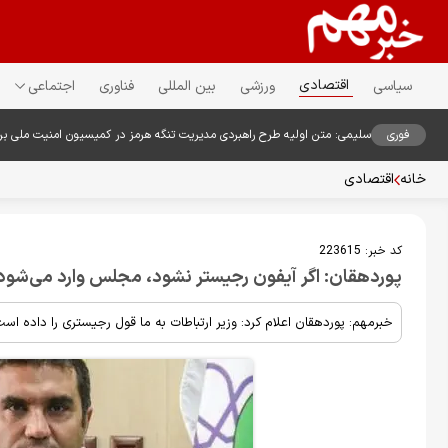
اقتصادی
سیاسی
ورزشی
بین المللی
فناوری
اجتماعی
فوری
سلیمی: متن اولیه طرح راهبردی مدیریت تنگه هرمز در کمیسیون امنیت ملی ب
خانه
اقتصادی
کد خبر:
223615
پوردهقان: اگر آیفون رجیستر نشود، مجلس وارد می‌شود
خبرمهم: پوردهقان اعلام کرد: وزیر ارتباطات به ما قول رجیستری را داده است