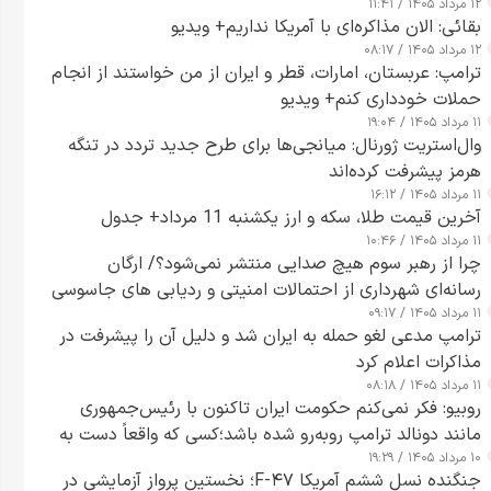
۱۲ مرداد ۱۴۰۵ / ۱۱:۴۱
بقائی: الان مذاکره‌ای با آمریکا نداریم+ ویدیو
۱۲ مرداد ۱۴۰۵ / ۰۸:۱۷
ترامپ: عربستان، امارات، قطر و ایران از من خواستند از انجام
حملات خودداری کنم+ ویدیو
۱۱ مرداد ۱۴۰۵ / ۱۹:۰۴
وال‌استریت ژورنال: میانجی‌ها برای طرح جدید تردد در تنگه
هرمز پیشرفت کرده‌اند
۱۱ مرداد ۱۴۰۵ / ۱۶:۱۲
آخرین قیمت طلا، سکه و ارز یکشنبه 11 مرداد+ جدول
۱۱ مرداد ۱۴۰۵ / ۱۰:۴۶
چرا از رهبر سوم هیچ صدایی منتشر نمی‌شود؟/ ارگان
رسانه‌ای شهرداری از احتمالات امنیتی و ردیابی های جاسوسی
۱۱ مرداد ۱۴۰۵ / ۰۹:۱۷
گفت
ترامپ مدعی لغو حمله به ایران شد و دلیل آن را پیشرفت در
مذاکرات اعلام کرد
۱۱ مرداد ۱۴۰۵ / ۰۸:۱۸
روبیو: فکر نمی‌کنم حکومت ایران تاکنون با رئیس‌جمهوری
مانند دونالد ترامپ روبه‌رو شده باشد؛کسی که واقعاً دست به
۱۰ مرداد ۱۴۰۵ / ۱۹:۲۹
اقدام می‌زند
جنگنده نسل ششم آمریکا F-۴۷؛ نخستین پرواز آزمایشی در