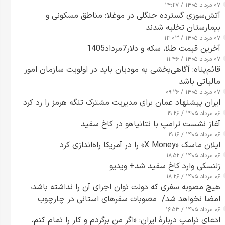
۰۷ مرداد ۱۴۰۵ / ۱۴:۲۷
آتش‌سوزی گسترده جنگلی در موغلا؛ مناطق مسکونی و
بیمارستان تخلیه شدند
۰۷ مرداد ۱۴۰۵ / ۱۳:۰۳
آخرین قیمت طلا، سکه و دلار7مرداد1405
۰۷ مرداد ۱۴۰۵ / ۱۱:۴۶
قائم‌پناه: آگاهی‌بخشی به مودیان باید در اولویت سازمان امور
مالیاتی باشد
۰۷ مرداد ۱۴۰۵ / ۰۹:۲۶
ایران پیشنهاد عمان برای مدیریت مشترک تنگه هرمز را رد کرد
۰۶ مرداد ۱۴۰۵ / ۱۹:۲۶
آغاز نشست ترامپ با نتانیاهو در کاخ سفید
۰۶ مرداد ۱۴۰۵ / ۱۹:۱۶
ایلان ماسک «X Money» را در آمریکا راه‌اندازی کرد
۰۶ مرداد ۱۴۰۵ / ۱۸:۵۲
زلنسکی وارد کاخ سفید شد+ ویدیو
۰۶ مرداد ۱۴۰۵ / ۱۸:۲۶
هیچ مصوبه سفری که دولت توان اجرای آن را نداشته باشد،
امضا نخواهد شد/ مصوبات سفرهای استانی در چارچوب
۰۶ مرداد ۱۴۰۵ / ۱۶:۵۳
قانون بودجه است+ عکس
ادعای ترامپ دربارهٔ ایران: «اگر من برگردم و کار را تمام کنم،