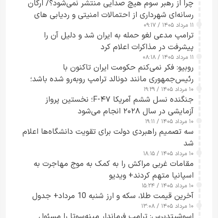
چرا از رهبر سوم هیچ صدایی منتشر نمی‌شود؟/ ارگان
رسانه‌ای شهرداری از احتمالات امنیتی و ردیابی های
۱۱ مرداد ۱۴۰۵ / ۰۹:۱۷
جاسوسی گفت
ترامپ مدعی لغو حمله به ایران شد و دلیل آن را
پیشرفت در مذاکرات اعلام کرد
۱۱ مرداد ۱۴۰۵ / ۰۸:۱۸
روبیو: فکر نمی‌کنم حکومت ایران تاکنون با
رئیس‌جمهوری مانند دونالد ترامپ روبه‌رو شده باشد؛
۱۰ مرداد ۱۴۰۵ / ۱۹:۲۹
کسی که واقعاً دست به اقدام می‌زند
جنگنده نسل ششم آمریکا F-۴۷؛ نخستین پرواز
آزمایشی در سال ۲۰۲۸ انجام می‌شود
۱۰ مرداد ۱۴۰۵ / ۱۹:۱۱
سه تصمیم راهبردی دولت برای تقویت دانشگاه‌ها اعلام
شد
۱۰ مرداد ۱۴۰۵ / ۱۸:۱۵
مقامات غربی مراکش را به کمک به موج مهاجرت به
اسپانیا متهم کردند+ ویدیو
۱۰ مرداد ۱۴۰۵ / ۱۵:۲۴
آخرین قیمت طلا، سکه و ارز شنبه 10 مرداد+ جدول
۱۰ مرداد ۱۴۰۵ / ۱۳:۰۸
اسوشیتدپرس: ترامپ فرماندار مینه‌سوتا را مسئول