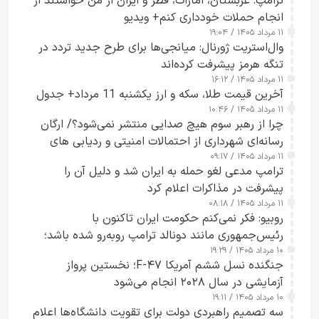
ترامپ: عربستان، امارات، قطر و ایران از من خواستند از
انجام حملات خودداری کنم+ ویدیو
۱۱ مرداد ۱۴۰۵ / ۱۹:۰۴
وال‌استریت ژورنال: میانجی‌ها برای طرح جدید تردد در
تنگه هرمز پیشرفت کرده‌اند
۱۱ مرداد ۱۴۰۵ / ۱۶:۱۲
آخرین قیمت طلا، سکه و ارز یکشنبه 11 مرداد+ جدول
۱۱ مرداد ۱۴۰۵ / ۱۰:۴۶
چرا از رهبر سوم هیچ صدایی منتشر نمی‌شود؟/ ارگان
رسانه‌ای شهرداری از احتمالات امنیتی و ردیابی های
۱۱ مرداد ۱۴۰۵ / ۰۹:۱۷
جاسوسی گفت
ترامپ مدعی لغو حمله به ایران شد و دلیل آن را
پیشرفت در مذاکرات اعلام کرد
۱۱ مرداد ۱۴۰۵ / ۰۸:۱۸
روبیو: فکر نمی‌کنم حکومت ایران تاکنون با
رئیس‌جمهوری مانند دونالد ترامپ روبه‌رو شده باشد؛
۱۰ مرداد ۱۴۰۵ / ۱۹:۲۹
کسی که واقعاً دست به اقدام می‌زند
جنگنده نسل ششم آمریکا F-۴۷؛ نخستین پرواز
آزمایشی در سال ۲۰۲۸ انجام می‌شود
۱۰ مرداد ۱۴۰۵ / ۱۹:۱۱
سه تصمیم راهبردی دولت برای تقویت دانشگاه‌ها اعلام