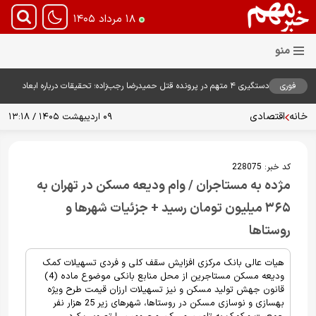
۱۸ مرداد ۱۴۰۵
فوری
دستگیری ۴ متهم در پرونده قتل حمیدرضا رجب‌زاده؛ تحقیقات درباره ابعاد
پرونده ادامه دارد
خانه
اقتصادی
۰۹ اردیبهشت ۱۴۰۵ / ۱۳:۱۸
کد خبر:
228075
مژده به مستاجران / وام ودیعه مسکن در تهران به
۳۶۵ میلیون تومان رسید + جزئیات شهرها و
روستاها
هیات عالی بانک مرکزی افزایش سقف کلی و فردی تسهیلات کمک
ودیعه مسکن مستاجرین از محل منابع بانکی موضوع ماده (4)
قانون جهش تولید مسکن و نیز تسهیلات ارزان قیمت طرح ویژه
بهسازی و نوسازی مسکن در روستاها، شهرهای زیر 25 هزار نفر