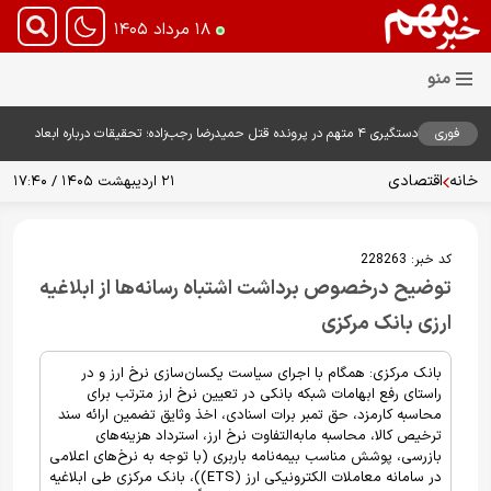
۱۸ مرداد ۱۴۰۵
فوری
دستگیری ۴ متهم در پرونده قتل حمیدرضا رجب‌زاده؛ تحقیقات درباره ابعاد
پرونده ادامه دارد
خانه
اقتصادی
۲۱ اردیبهشت ۱۴۰۵ / ۱۷:۴۰
کد خبر:
228263
توضیح درخصوص برداشت اشتباه رسانه‌ها از ابلاغیه
ارزی بانک مرکزی
بانک مرکزی: همگام با اجرای سیاست یکسان‌سازی نرخ ارز و در
راستای رفع ابهامات شبکه بانکی در تعیین نرخ ارز مترتب برای
محاسبه کارمزد، حق تمبر برات اسنادی، اخذ وثایق تضمین ارائه سند
ترخیص کالا، محاسبه مابه‌التفاوت نرخ ارز، استرداد هزینه‌های
بازرسی، پوشش مناسب بیمه‌نامه باربری (با توجه به نرخ‌های اعلامی
در سامانه معاملات الکترونیکی ارز (ETS))، بانک مرکزی طی ابلاغیه