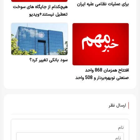
برای عملیات نظامی علیه ایران
هیچکدام از جایگاه های سوخت
هزینه کرده است
تعطیل نیستند+ویدیو
سود بانکی تغییر کرد؟
افتتاح همزمان 868 واحد
صنعتی نو‌بهره‌بردار و 508 واحد
احیا شده تولیدی 21 بهمن‌ماه
1404 +ویدیو
ارسال نظر
نام