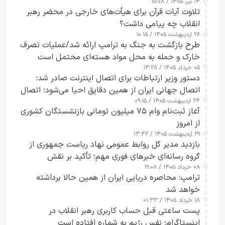
۱۴ تیر ۱۴۰۵ / ۱۵:۰۸
تلاوت آیات قرآن برای هیأت‌های خارجی در محضر رهبر
انقلاب چه پیامی داشت؟
۲۶ اردیبهشت ۱۴۰۵ / ۱۰:۱۵
طرح‌ بازگشت به جنگ به ترامپ ارائه شد/عملیات تصرف
خارک و حمله به محل مواد هسته‌ای محتمل است
۰۵ خرداد ۱۴۰۵ / ۱۳:۲۸
دستور وزیر ارتباطات برای اتصال اینترنت صادر شد؛
اتصال جهانی ایران از همین دقایق احیا می‌شود؛ اتصال
۲۴ اردیبهشت ۱۴۰۵ / ۰۹:۱۵
کامل مردم تا ۲۴ ساعت آینده
آغاز ثبت‌نام وام ۷۵ میلیون تومانی بازنشستگان کشوری
از امروز
۲۹ اردیبهشت ۱۴۰۵ / ۱۳:۴۲
بازدید مدیر کل روابط عمومی نهاد ریاست جمهوری از
گروه رسانه‌ای خبرهای فوری مهم؛ تأکید بر نقش
۰۸ خرداد ۱۴۰۵ / ۱۹:۰۸
رسانه‌های هوشمند و مسئول در ارتقای آگاهی عمومی
ترامپ: محاصره دریایی ایران از همین حالا برداشته
خواهد شد
۱۸ خرداد ۱۴۰۵ / ۰۱:۳۳
پست ساعتی قبل حساب کاربری رهبر انقلاب در
اینستاگرام؛ نفس رژیم به شماره افتاده است​