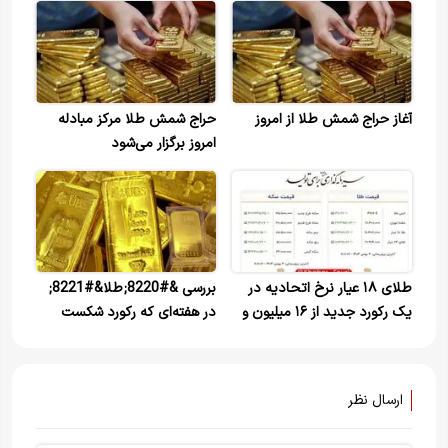
آغاز حراج شمش طلا از امروز
حراج شمش طلا مرکز مبادله
امروز برگزار می‌شود
طلای ۱۸ عیار نرخ اتحادیه در
بررسی &#8220;طلا&#8221;
یک رکورد جدید از ۱۶ میلیون و
در هفته‌ای که رکورد شکست
۴۸۲ هزارتومان عبور کرد!
ارسال نظر