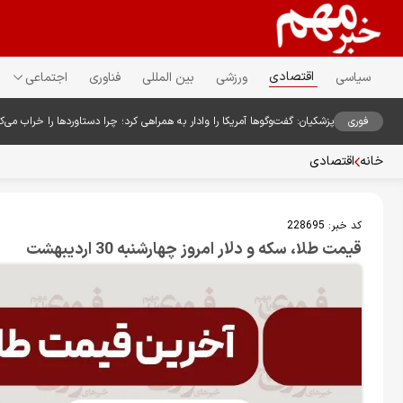
اقتصادی
سیاسی
ورزشی
بین المللی
فناوری
اجتماعی
فوری
پزشکیان: گفت‌وگوها آمریکا را وادار به همراهی کرد؛ چرا دستاوردها را خراب می‌
خانه
اقتصادی
کد خبر:
228695
قیمت طلا، سکه و دلار امروز چهارشنبه 30 اردیبهشت