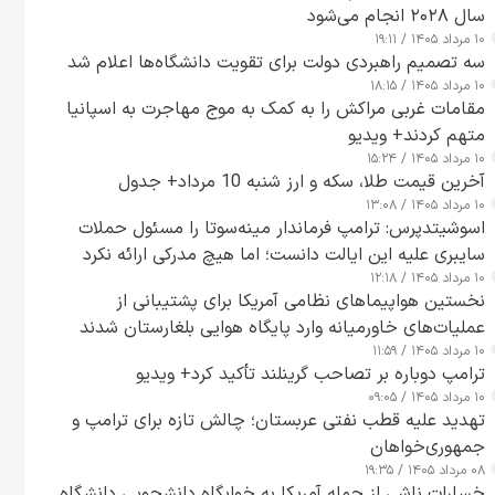
سال ۲۰۲۸ انجام می‌شود
۱۰ مرداد ۱۴۰۵ / ۱۹:۱۱
سه تصمیم راهبردی دولت برای تقویت دانشگاه‌ها اعلام شد
۱۰ مرداد ۱۴۰۵ / ۱۸:۱۵
مقامات غربی مراکش را به کمک به موج مهاجرت به اسپانیا
متهم کردند+ ویدیو
۱۰ مرداد ۱۴۰۵ / ۱۵:۲۴
آخرین قیمت طلا، سکه و ارز شنبه 10 مرداد+ جدول
۱۰ مرداد ۱۴۰۵ / ۱۳:۰۸
اسوشیتدپرس: ترامپ فرماندار مینه‌سوتا را مسئول حملات
سایبری علیه این ایالت دانست؛ اما هیچ مدرکی ارائه نکرد
۱۰ مرداد ۱۴۰۵ / ۱۲:۱۸
نخستین هواپیماهای نظامی آمریکا برای پشتیبانی از
عملیات‌های خاورمیانه وارد پایگاه هوایی بلغارستان شدند
۱۰ مرداد ۱۴۰۵ / ۱۱:۵۹
ترامپ دوباره بر تصاحب گرینلند تأکید کرد+ ویدیو
۱۰ مرداد ۱۴۰۵ / ۰۹:۰۵
تهدید علیه قطب نفتی عربستان؛ چالش تازه برای ترامپ و
جمهوری‌خواهان
۰۸ مرداد ۱۴۰۵ / ۱۹:۳۵
خسارات ناشی از حمله آمریکا به خوابگاه دانشجویی دانشگاه