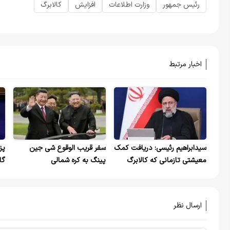
رئیس جمهور
وزارت اطلاعات
افزایش
کالابرگ
اخبار مرتبط
سیدابراهیم رئیسی: دریافت کمک
سفر قریب الوقوع شی جین
پز
معیشتی تازمانی که کالابرگ
پینگ به کره شمالی
گا
الکترونیکی آماده شود
مش
ارسال نظر