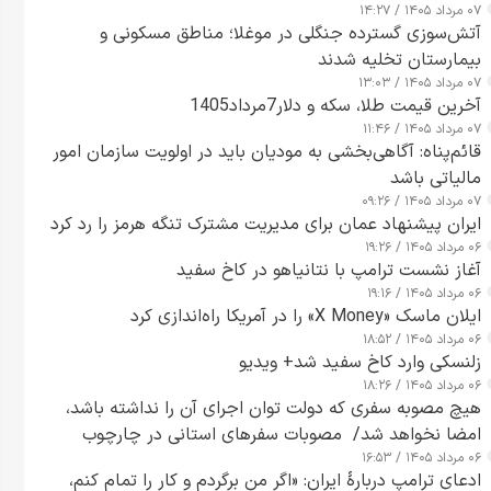
۰۷ مرداد ۱۴۰۵ / ۱۴:۲۷
آتش‌سوزی گسترده جنگلی در موغلا؛ مناطق مسکونی و
بیمارستان تخلیه شدند
۰۷ مرداد ۱۴۰۵ / ۱۳:۰۳
آخرین قیمت طلا، سکه و دلار7مرداد1405
۰۷ مرداد ۱۴۰۵ / ۱۱:۴۶
قائم‌پناه: آگاهی‌بخشی به مودیان باید در اولویت سازمان امور
مالیاتی باشد
۰۷ مرداد ۱۴۰۵ / ۰۹:۲۶
ایران پیشنهاد عمان برای مدیریت مشترک تنگه هرمز را رد کرد
۰۶ مرداد ۱۴۰۵ / ۱۹:۲۶
آغاز نشست ترامپ با نتانیاهو در کاخ سفید
۰۶ مرداد ۱۴۰۵ / ۱۹:۱۶
ایلان ماسک «X Money» را در آمریکا راه‌اندازی کرد
۰۶ مرداد ۱۴۰۵ / ۱۸:۵۲
زلنسکی وارد کاخ سفید شد+ ویدیو
۰۶ مرداد ۱۴۰۵ / ۱۸:۲۶
هیچ مصوبه سفری که دولت توان اجرای آن را نداشته باشد،
امضا نخواهد شد/ مصوبات سفرهای استانی در چارچوب
۰۶ مرداد ۱۴۰۵ / ۱۶:۵۳
قانون بودجه است+ عکس
ادعای ترامپ دربارهٔ ایران: «اگر من برگردم و کار را تمام کنم،