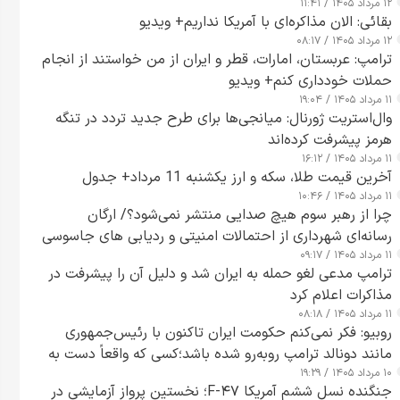
۱۲ مرداد ۱۴۰۵ / ۱۱:۴۱
بقائی: الان مذاکره‌ای با آمریکا نداریم+ ویدیو
۱۲ مرداد ۱۴۰۵ / ۰۸:۱۷
ترامپ: عربستان، امارات، قطر و ایران از من خواستند از انجام
حملات خودداری کنم+ ویدیو
۱۱ مرداد ۱۴۰۵ / ۱۹:۰۴
وال‌استریت ژورنال: میانجی‌ها برای طرح جدید تردد در تنگه
هرمز پیشرفت کرده‌اند
۱۱ مرداد ۱۴۰۵ / ۱۶:۱۲
آخرین قیمت طلا، سکه و ارز یکشنبه 11 مرداد+ جدول
۱۱ مرداد ۱۴۰۵ / ۱۰:۴۶
چرا از رهبر سوم هیچ صدایی منتشر نمی‌شود؟/ ارگان
رسانه‌ای شهرداری از احتمالات امنیتی و ردیابی های جاسوسی
۱۱ مرداد ۱۴۰۵ / ۰۹:۱۷
گفت
ترامپ مدعی لغو حمله به ایران شد و دلیل آن را پیشرفت در
مذاکرات اعلام کرد
۱۱ مرداد ۱۴۰۵ / ۰۸:۱۸
روبیو: فکر نمی‌کنم حکومت ایران تاکنون با رئیس‌جمهوری
مانند دونالد ترامپ روبه‌رو شده باشد؛کسی که واقعاً دست به
۱۰ مرداد ۱۴۰۵ / ۱۹:۲۹
اقدام می‌زند
جنگنده نسل ششم آمریکا F-۴۷؛ نخستین پرواز آزمایشی در