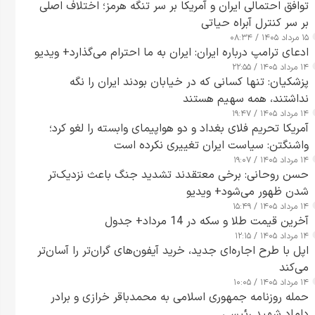
توافق احتمالی ایران و آمریکا بر سر تنگه هرمز؛ اختلاف اصلی
بر سر کنترل آبراه حیاتی
۱۵ مرداد ۱۴۰۵ / ۰۸:۳۴
ادعای ترامپ درباره ایران: ایران به ما احترام می‌گذارد+ ویدیو
۱۴ مرداد ۱۴۰۵ / ۲۲:۵۵
پزشکیان: تنها کسانی که در خیابان بودند ایران را نگه
نداشتند، همه سهیم هستند
۱۴ مرداد ۱۴۰۵ / ۱۹:۴۷
آمریکا تحریم فلای بغداد و دو هواپیمای وابسته را لغو کرد؛
واشنگتن: سیاست ایران تغییری نکرده است
۱۴ مرداد ۱۴۰۵ / ۱۹:۰۷
حسن روحانی: برخی معتقدند تشدید جنگ باعث نزدیک‌تر
شدن ظهور می‌شود+ ویدیو
۱۴ مرداد ۱۴۰۵ / ۱۵:۴۹
آخرین قیمت طلا و سکه در 14 مرداد+ جدول
۱۴ مرداد ۱۴۰۵ / ۱۲:۱۵
اپل با طرح اجاره‌ای جدید، خرید آیفون‌های گران‌تر را آسان‌تر
می‌کند
۱۴ مرداد ۱۴۰۵ / ۱۰:۰۵
حمله روزنامه جمهوری اسلامی به محمدباقر خرازی و برادر
داماد شهید رئیسی