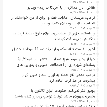
۱۲ مرداد ۱۴۰۵ / ۱۱:۴۱
بقائی: الان مذاکره‌ای با آمریکا نداریم+ ویدیو
۱۲ مرداد ۱۴۰۵ / ۰۸:۱۷
ترامپ: عربستان، امارات، قطر و ایران از من خواستند از
انجام حملات خودداری کنم+ ویدیو
۱۱ مرداد ۱۴۰۵ / ۱۹:۰۴
وال‌استریت ژورنال: میانجی‌ها برای طرح جدید تردد در
تنگه هرمز پیشرفت کرده‌اند
۱۱ مرداد ۱۴۰۵ / ۱۶:۱۲
آخرین قیمت طلا، سکه و ارز یکشنبه 11 مرداد+ جدول
۱۱ مرداد ۱۴۰۵ / ۱۰:۴۶
چرا از رهبر سوم هیچ صدایی منتشر نمی‌شود؟/ ارگان
رسانه‌ای شهرداری از احتمالات امنیتی و ردیابی های
۱۱ مرداد ۱۴۰۵ / ۰۹:۱۷
جاسوسی گفت
ترامپ مدعی لغو حمله به ایران شد و دلیل آن را
پیشرفت در مذاکرات اعلام کرد
۱۱ مرداد ۱۴۰۵ / ۰۸:۱۸
روبیو: فکر نمی‌کنم حکومت ایران تاکنون با
رئیس‌جمهوری مانند دونالد ترامپ روبه‌رو شده باشد؛
۱۰ مرداد ۱۴۰۵ / ۱۹:۲۹
کسی که واقعاً دست به اقدام می‌زند
جنگنده نسل ششم آمریکا F-۴۷؛ نخستین پرواز