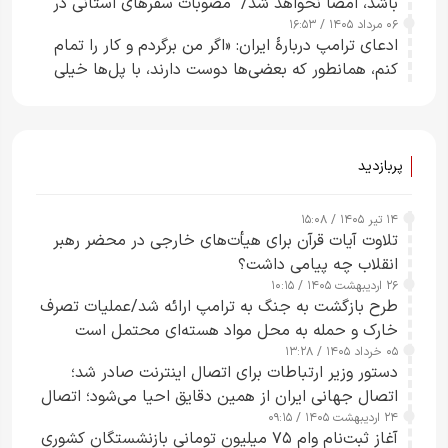
باشد، امضا نخواهد شد/ مصوبات سفرهای استانی در
۰۶ مرداد ۱۴۰۵ / ۱۶:۵۳
چارچوب قانون بودجه است+ عکس
ادعای ترامپ دربارهٔ ایران: «اگر من برگردم و کار را تمام
کنم، همانطور که بعضی‌ها دوست دارند، با پل‌ها خیلی
راحت می‌توانم بیشتر پل‌هایشان را در کمتر از یک
ساعت از بین ببرم+ ویدیو
پربازدید
۱۴ تیر ۱۴۰۵ / ۱۵:۰۸
تلاوت آیات قرآن برای هیأت‌های خارجی در محضر رهبر
انقلاب چه پیامی داشت؟
۲۶ اردیبهشت ۱۴۰۵ / ۱۰:۱۵
طرح‌ بازگشت به جنگ به ترامپ ارائه شد/عملیات تصرف
خارک و حمله به محل مواد هسته‌ای محتمل است
۰۵ خرداد ۱۴۰۵ / ۱۳:۲۸
دستور وزیر ارتباطات برای اتصال اینترنت صادر شد؛
اتصال جهانی ایران از همین دقایق احیا می‌شود؛ اتصال
۲۴ اردیبهشت ۱۴۰۵ / ۰۹:۱۵
کامل مردم تا ۲۴ ساعت آینده
آغاز ثبت‌نام وام ۷۵ میلیون تومانی بازنشستگان کشوری