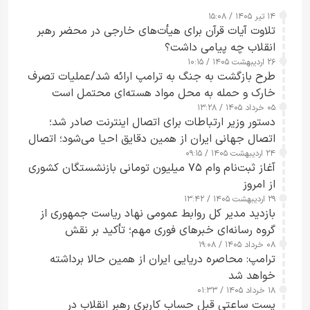
۱۴ تیر ۱۴۰۵ / ۱۵:۰۸
تلاوت آیات قرآن برای هیأت‌های خارجی در محضر رهبر
انقلاب چه پیامی داشت؟
۲۶ اردیبهشت ۱۴۰۵ / ۱۰:۱۵
طرح‌ بازگشت به جنگ به ترامپ ارائه شد/عملیات تصرف
خارک و حمله به محل مواد هسته‌ای محتمل است
۰۵ خرداد ۱۴۰۵ / ۱۳:۲۸
دستور وزیر ارتباطات برای اتصال اینترنت صادر شد؛
اتصال جهانی ایران از همین دقایق احیا می‌شود؛ اتصال
۲۴ اردیبهشت ۱۴۰۵ / ۰۹:۱۵
کامل مردم تا ۲۴ ساعت آینده
آغاز ثبت‌نام وام ۷۵ میلیون تومانی بازنشستگان کشوری
از امروز
۲۹ اردیبهشت ۱۴۰۵ / ۱۳:۴۲
بازدید مدیر کل روابط عمومی نهاد ریاست جمهوری از
گروه رسانه‌ای خبرهای فوری مهم؛ تأکید بر نقش
۰۸ خرداد ۱۴۰۵ / ۱۹:۰۸
رسانه‌های هوشمند و مسئول در ارتقای آگاهی عمومی
ترامپ: محاصره دریایی ایران از همین حالا برداشته
خواهد شد
۱۸ خرداد ۱۴۰۵ / ۰۱:۳۳
پست ساعتی قبل حساب کاربری رهبر انقلاب در