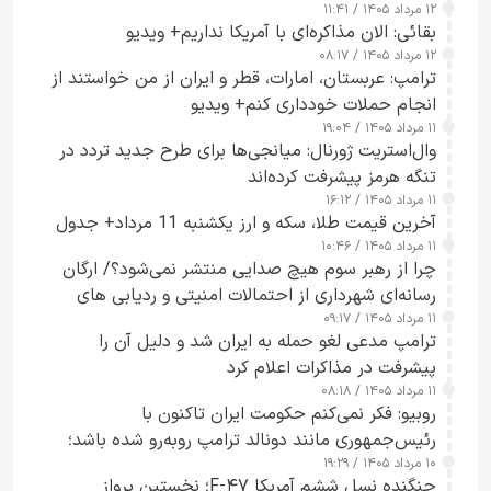
۱۲ مرداد ۱۴۰۵ / ۱۱:۴۱
بقائی: الان مذاکره‌ای با آمریکا نداریم+ ویدیو
۱۲ مرداد ۱۴۰۵ / ۰۸:۱۷
ترامپ: عربستان، امارات، قطر و ایران از من خواستند از
انجام حملات خودداری کنم+ ویدیو
۱۱ مرداد ۱۴۰۵ / ۱۹:۰۴
وال‌استریت ژورنال: میانجی‌ها برای طرح جدید تردد در
تنگه هرمز پیشرفت کرده‌اند
۱۱ مرداد ۱۴۰۵ / ۱۶:۱۲
آخرین قیمت طلا، سکه و ارز یکشنبه 11 مرداد+ جدول
۱۱ مرداد ۱۴۰۵ / ۱۰:۴۶
چرا از رهبر سوم هیچ صدایی منتشر نمی‌شود؟/ ارگان
رسانه‌ای شهرداری از احتمالات امنیتی و ردیابی های
۱۱ مرداد ۱۴۰۵ / ۰۹:۱۷
جاسوسی گفت
ترامپ مدعی لغو حمله به ایران شد و دلیل آن را
پیشرفت در مذاکرات اعلام کرد
۱۱ مرداد ۱۴۰۵ / ۰۸:۱۸
روبیو: فکر نمی‌کنم حکومت ایران تاکنون با
رئیس‌جمهوری مانند دونالد ترامپ روبه‌رو شده باشد؛
۱۰ مرداد ۱۴۰۵ / ۱۹:۲۹
کسی که واقعاً دست به اقدام می‌زند
جنگنده نسل ششم آمریکا F-۴۷؛ نخستین پرواز