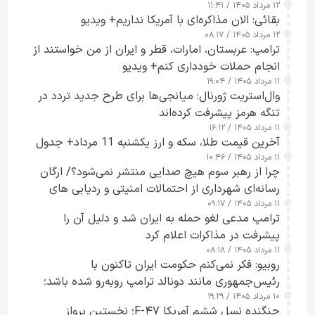
۱۲ مرداد ۱۴۰۵ / ۱۱:۴۱
بقائی: الان مذاکره‌ای با آمریکا نداریم+ ویدیو
۱۲ مرداد ۱۴۰۵ / ۰۸:۱۷
ترامپ: عربستان، امارات، قطر و ایران از من خواستند از
انجام حملات خودداری کنم+ ویدیو
۱۱ مرداد ۱۴۰۵ / ۱۹:۰۴
وال‌استریت ژورنال: میانجی‌ها برای طرح جدید تردد در
تنگه هرمز پیشرفت کرده‌اند
۱۱ مرداد ۱۴۰۵ / ۱۶:۱۲
آخرین قیمت طلا، سکه و ارز یکشنبه 11 مرداد+ جدول
۱۱ مرداد ۱۴۰۵ / ۱۰:۴۶
چرا از رهبر سوم هیچ صدایی منتشر نمی‌شود؟/ ارگان
رسانه‌ای شهرداری از احتمالات امنیتی و ردیابی های
۱۱ مرداد ۱۴۰۵ / ۰۹:۱۷
جاسوسی گفت
ترامپ مدعی لغو حمله به ایران شد و دلیل آن را
پیشرفت در مذاکرات اعلام کرد
۱۱ مرداد ۱۴۰۵ / ۰۸:۱۸
روبیو: فکر نمی‌کنم حکومت ایران تاکنون با
رئیس‌جمهوری مانند دونالد ترامپ روبه‌رو شده باشد؛
۱۰ مرداد ۱۴۰۵ / ۱۹:۲۹
کسی که واقعاً دست به اقدام می‌زند
جنگنده نسل ششم آمریکا F-۴۷؛ نخستین پرواز