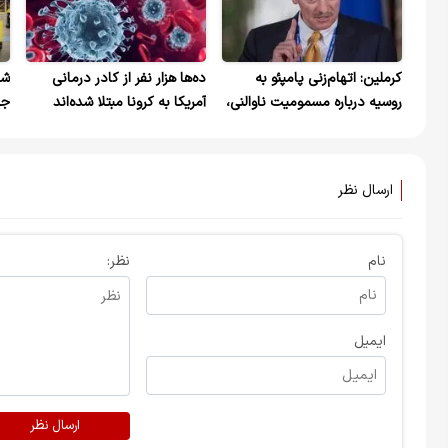
کرملین: اتهام‌زنی پامپئو به
ده‌ها هزار نفر از کادر درمانی
روسیه درباره مسمومیت ناوالنی،
آمریکا به کرونا مبتلا شده‌اند
جد
«غیرقابل قبول» است
کا
ارسال نظر
نام
نظر:
ایمیل
ارسال نظر