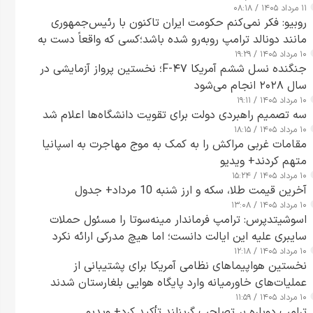
۱۱ مرداد ۱۴۰۵ / ۰۸:۱۸
روبیو: فکر نمی‌کنم حکومت ایران تاکنون با رئیس‌جمهوری
مانند دونالد ترامپ روبه‌رو شده باشد؛کسی که واقعاً دست به
۱۰ مرداد ۱۴۰۵ / ۱۹:۲۹
اقدام می‌زند
جنگنده نسل ششم آمریکا F-۴۷؛ نخستین پرواز آزمایشی در
سال ۲۰۲۸ انجام می‌شود
۱۰ مرداد ۱۴۰۵ / ۱۹:۱۱
سه تصمیم راهبردی دولت برای تقویت دانشگاه‌ها اعلام شد
۱۰ مرداد ۱۴۰۵ / ۱۸:۱۵
مقامات غربی مراکش را به کمک به موج مهاجرت به اسپانیا
متهم کردند+ ویدیو
۱۰ مرداد ۱۴۰۵ / ۱۵:۲۴
آخرین قیمت طلا، سکه و ارز شنبه 10 مرداد+ جدول
۱۰ مرداد ۱۴۰۵ / ۱۳:۰۸
اسوشیتدپرس: ترامپ فرماندار مینه‌سوتا را مسئول حملات
سایبری علیه این ایالت دانست؛ اما هیچ مدرکی ارائه نکرد
۱۰ مرداد ۱۴۰۵ / ۱۲:۱۸
نخستین هواپیماهای نظامی آمریکا برای پشتیبانی از
عملیات‌های خاورمیانه وارد پایگاه هوایی بلغارستان شدند
۱۰ مرداد ۱۴۰۵ / ۱۱:۵۹
ترامپ دوباره بر تصاحب گرینلند تأکید کرد+ ویدیو