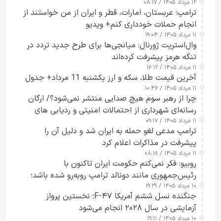
۱۲ مرداد ۱۴۰۵ / ۰۸:۱۷
ترامپ: عربستان، امارات، قطر و ایران از من خواستند از
انجام حملات خودداری کنم+ ویدیو
۱۱ مرداد ۱۴۰۵ / ۱۹:۰۴
وال‌استریت ژورنال: میانجی‌ها برای طرح جدید تردد در
تنگه هرمز پیشرفت کرده‌اند
۱۱ مرداد ۱۴۰۵ / ۱۶:۱۲
آخرین قیمت طلا، سکه و ارز یکشنبه 11 مرداد+ جدول
۱۱ مرداد ۱۴۰۵ / ۱۰:۴۶
چرا از رهبر سوم هیچ صدایی منتشر نمی‌شود؟/ ارگان
رسانه‌ای شهرداری از احتمالات امنیتی و ردیابی های
۱۱ مرداد ۱۴۰۵ / ۰۹:۱۷
جاسوسی گفت
ترامپ مدعی لغو حمله به ایران شد و دلیل آن را
پیشرفت در مذاکرات اعلام کرد
۱۱ مرداد ۱۴۰۵ / ۰۸:۱۸
روبیو: فکر نمی‌کنم حکومت ایران تاکنون با
رئیس‌جمهوری مانند دونالد ترامپ روبه‌رو شده باشد؛
۱۰ مرداد ۱۴۰۵ / ۱۹:۲۹
کسی که واقعاً دست به اقدام می‌زند
جنگنده نسل ششم آمریکا F-۴۷؛ نخستین پرواز
آزمایشی در سال ۲۰۲۸ انجام می‌شود
۱۰ مرداد ۱۴۰۵ / ۱۹:۱۱