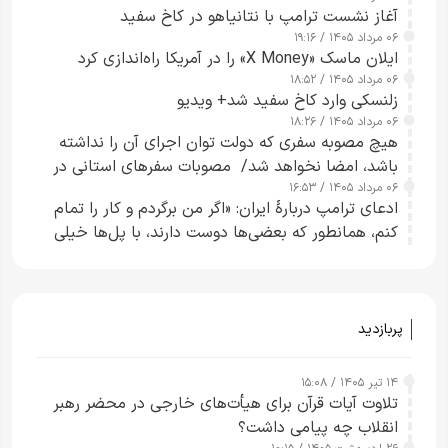
آغاز نشست ترامپ با نتانیاهو در کاخ سفید
۰۶ مرداد ۱۴۰۵ / ۱۹:۱۶
ایلان ماسک «X Money» را در آمریکا راه‌اندازی کرد
۰۶ مرداد ۱۴۰۵ / ۱۸:۵۲
زلنسکی وارد کاخ سفید شد+ ویدیو
۰۶ مرداد ۱۴۰۵ / ۱۸:۲۶
هیچ مصوبه سفری که دولت توان اجرای آن را نداشته
باشد، امضا نخواهد شد/ مصوبات سفرهای استانی در
۰۶ مرداد ۱۴۰۵ / ۱۶:۵۳
چارچوب قانون بودجه است+ عکس
ادعای ترامپ دربارهٔ ایران: «اگر من برگردم و کار را تمام
کنم، همانطور که بعضی‌ها دوست دارند، با پل‌ها خیلی
راحت می‌توانم بیشتر پل‌هایشان را در کمتر از یک
ساعت از بین ببرم+ ویدیو
پربازدید
۱۴ تیر ۱۴۰۵ / ۱۵:۰۸
تلاوت آیات قرآن برای هیأت‌های خارجی در محضر رهبر
انقلاب چه پیامی داشت؟