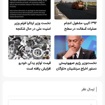
۳۹۲ اکیپ‌ مشغول انجام
نخست وزیر ایتالیا فیلم وزیر
عملیات آسفالت در سطح
امنیت ملی در حال شکنجه
محورهای شریانی کشور
بازداشت‌شدگان ناوگان غزه از
جمله چندین شهروند ایتالیایی را
محکوم کرد
نخست‌وزیر رژیم صهیونیستی
قیمت لوازم یدکی خودرو
دستور اخراج سرنشینان «ناوگان
افزایش یافته است
صمود» را صادر کرد
ارسال نظر