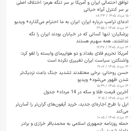
توافق احتمالی ایران و آمریکا بر سر تنگه هرمز؛ اختلاف اصلی
بر سر کنترل آبراه حیاتی
۱۵ مرداد ۱۴۰۵ / ۰۸:۳۴
ادعای ترامپ درباره ایران: ایران به ما احترام می‌گذارد+ ویدیو
۱۴ مرداد ۱۴۰۵ / ۲۲:۵۵
پزشکیان: تنها کسانی که در خیابان بودند ایران را نگه
نداشتند، همه سهیم هستند
۱۴ مرداد ۱۴۰۵ / ۱۹:۴۷
آمریکا تحریم فلای بغداد و دو هواپیمای وابسته را لغو کرد؛
واشنگتن: سیاست ایران تغییری نکرده است
۱۴ مرداد ۱۴۰۵ / ۱۹:۰۷
حسن روحانی: برخی معتقدند تشدید جنگ باعث نزدیک‌تر
شدن ظهور می‌شود+ ویدیو
۱۴ مرداد ۱۴۰۵ / ۱۵:۴۹
آخرین قیمت طلا و سکه در 14 مرداد+ جدول
۱۴ مرداد ۱۴۰۵ / ۱۲:۱۵
اپل با طرح اجاره‌ای جدید، خرید آیفون‌های گران‌تر را آسان‌تر
می‌کند
۱۴ مرداد ۱۴۰۵ / ۱۰:۰۵
حمله روزنامه جمهوری اسلامی به محمدباقر خرازی و برادر
داماد شهید رئیسی