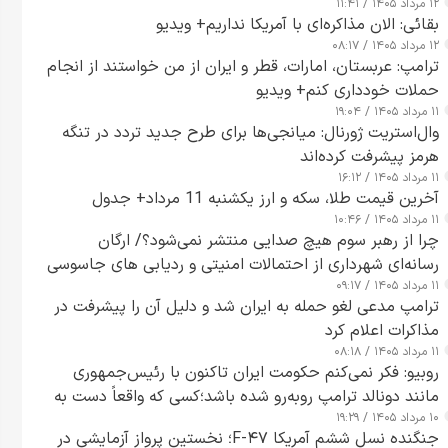
۱۲ مرداد ۱۴۰۵ / ۱۱:۴۱
بقائی: الان مذاکره‌ای با آمریکا نداریم+ ویدیو
۱۲ مرداد ۱۴۰۵ / ۰۸:۱۷
ترامپ: عربستان، امارات، قطر و ایران از من خواستند از انجام
حملات خودداری کنم+ ویدیو
۱۱ مرداد ۱۴۰۵ / ۱۹:۰۴
وال‌استریت ژورنال: میانجی‌ها برای طرح جدید تردد در تنگه
هرمز پیشرفت کرده‌اند
۱۱ مرداد ۱۴۰۵ / ۱۶:۱۲
آخرین قیمت طلا، سکه و ارز یکشنبه 11 مرداد+ جدول
۱۱ مرداد ۱۴۰۵ / ۱۰:۴۶
چرا از رهبر سوم هیچ صدایی منتشر نمی‌شود؟/ ارگان
رسانه‌ای شهرداری از احتمالات امنیتی و ردیابی های جاسوسی
۱۱ مرداد ۱۴۰۵ / ۰۹:۱۷
گفت
ترامپ مدعی لغو حمله به ایران شد و دلیل آن را پیشرفت در
مذاکرات اعلام کرد
۱۱ مرداد ۱۴۰۵ / ۰۸:۱۸
روبیو: فکر نمی‌کنم حکومت ایران تاکنون با رئیس‌جمهوری
مانند دونالد ترامپ روبه‌رو شده باشد؛کسی که واقعاً دست به
۱۰ مرداد ۱۴۰۵ / ۱۹:۲۹
اقدام می‌زند
جنگنده نسل ششم آمریکا F-۴۷؛ نخستین پرواز آزمایشی در