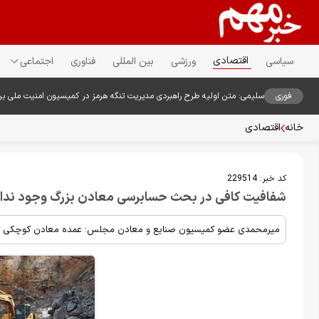
اقتصادی
سیاسی
ورزشی
بین المللی
فناوری
اجتماعی
فوری
سلیمی: متن اولیه طرح راهبردی مدیریت تنگه هرمز در کمیسیون امنیت ملی ب
خانه
اقتصادی
کد خبر:
229514
شفافیت کافی در بحث حسابرسی معادن بزرگ وجود ندار
میرمحمدی عضو کمیسیون صنایع و معادن مجلس: عمده معادن کوچکی که د