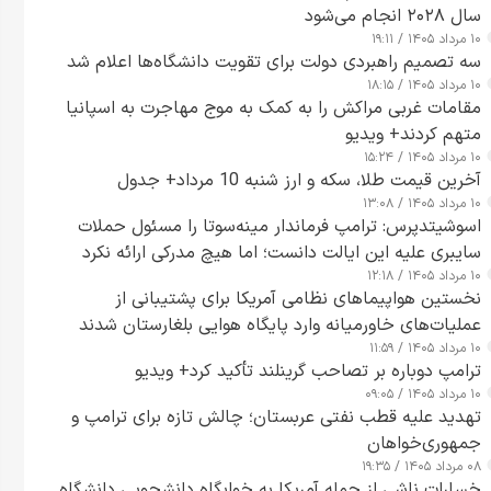
سال ۲۰۲۸ انجام می‌شود
۱۰ مرداد ۱۴۰۵ / ۱۹:۱۱
سه تصمیم راهبردی دولت برای تقویت دانشگاه‌ها اعلام شد
۱۰ مرداد ۱۴۰۵ / ۱۸:۱۵
مقامات غربی مراکش را به کمک به موج مهاجرت به اسپانیا
متهم کردند+ ویدیو
۱۰ مرداد ۱۴۰۵ / ۱۵:۲۴
آخرین قیمت طلا، سکه و ارز شنبه 10 مرداد+ جدول
۱۰ مرداد ۱۴۰۵ / ۱۳:۰۸
اسوشیتدپرس: ترامپ فرماندار مینه‌سوتا را مسئول حملات
سایبری علیه این ایالت دانست؛ اما هیچ مدرکی ارائه نکرد
۱۰ مرداد ۱۴۰۵ / ۱۲:۱۸
نخستین هواپیماهای نظامی آمریکا برای پشتیبانی از
عملیات‌های خاورمیانه وارد پایگاه هوایی بلغارستان شدند
۱۰ مرداد ۱۴۰۵ / ۱۱:۵۹
ترامپ دوباره بر تصاحب گرینلند تأکید کرد+ ویدیو
۱۰ مرداد ۱۴۰۵ / ۰۹:۰۵
تهدید علیه قطب نفتی عربستان؛ چالش تازه برای ترامپ و
جمهوری‌خواهان
۰۸ مرداد ۱۴۰۵ / ۱۹:۳۵
خسارات ناشی از حمله آمریکا به خوابگاه دانشجویی دانشگاه