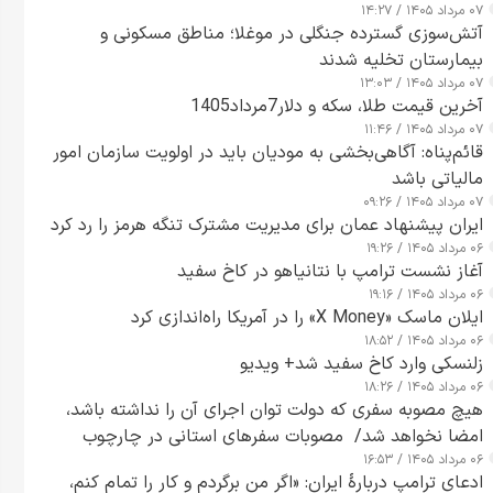
۰۷ مرداد ۱۴۰۵ / ۱۴:۲۷
آتش‌سوزی گسترده جنگلی در موغلا؛ مناطق مسکونی و
بیمارستان تخلیه شدند
۰۷ مرداد ۱۴۰۵ / ۱۳:۰۳
آخرین قیمت طلا، سکه و دلار7مرداد1405
۰۷ مرداد ۱۴۰۵ / ۱۱:۴۶
قائم‌پناه: آگاهی‌بخشی به مودیان باید در اولویت سازمان امور
مالیاتی باشد
۰۷ مرداد ۱۴۰۵ / ۰۹:۲۶
ایران پیشنهاد عمان برای مدیریت مشترک تنگه هرمز را رد کرد
۰۶ مرداد ۱۴۰۵ / ۱۹:۲۶
آغاز نشست ترامپ با نتانیاهو در کاخ سفید
۰۶ مرداد ۱۴۰۵ / ۱۹:۱۶
ایلان ماسک «X Money» را در آمریکا راه‌اندازی کرد
۰۶ مرداد ۱۴۰۵ / ۱۸:۵۲
زلنسکی وارد کاخ سفید شد+ ویدیو
۰۶ مرداد ۱۴۰۵ / ۱۸:۲۶
هیچ مصوبه سفری که دولت توان اجرای آن را نداشته باشد،
امضا نخواهد شد/ مصوبات سفرهای استانی در چارچوب
۰۶ مرداد ۱۴۰۵ / ۱۶:۵۳
قانون بودجه است+ عکس
ادعای ترامپ دربارهٔ ایران: «اگر من برگردم و کار را تمام کنم،