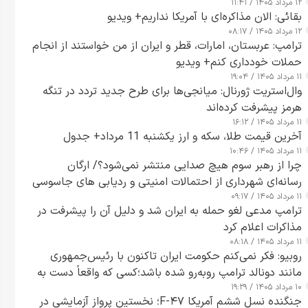
۱۲ مرداد ۱۴۰۵ / ۱۱:۴۱
بقائی: الان مذاکره‌ای با آمریکا نداریم+ ویدیو
۱۲ مرداد ۱۴۰۵ / ۰۸:۱۷
ترامپ: عربستان، امارات، قطر و ایران از من خواستند از انجام
حملات خودداری کنم+ ویدیو
۱۱ مرداد ۱۴۰۵ / ۱۹:۰۴
وال‌استریت ژورنال: میانجی‌ها برای طرح جدید تردد در تنگه
هرمز پیشرفت کرده‌اند
۱۱ مرداد ۱۴۰۵ / ۱۶:۱۲
آخرین قیمت طلا، سکه و ارز یکشنبه 11 مرداد+ جدول
۱۱ مرداد ۱۴۰۵ / ۱۰:۴۶
چرا از رهبر سوم هیچ صدایی منتشر نمی‌شود؟/ ارگان
رسانه‌ای شهرداری از احتمالات امنیتی و ردیابی های جاسوسی
۱۱ مرداد ۱۴۰۵ / ۰۹:۱۷
گفت
ترامپ مدعی لغو حمله به ایران شد و دلیل آن را پیشرفت در
مذاکرات اعلام کرد
۱۱ مرداد ۱۴۰۵ / ۰۸:۱۸
روبیو: فکر نمی‌کنم حکومت ایران تاکنون با رئیس‌جمهوری
مانند دونالد ترامپ روبه‌رو شده باشد؛کسی که واقعاً دست به
۱۰ مرداد ۱۴۰۵ / ۱۹:۲۹
اقدام می‌زند
جنگنده نسل ششم آمریکا F-۴۷؛ نخستین پرواز آزمایشی در