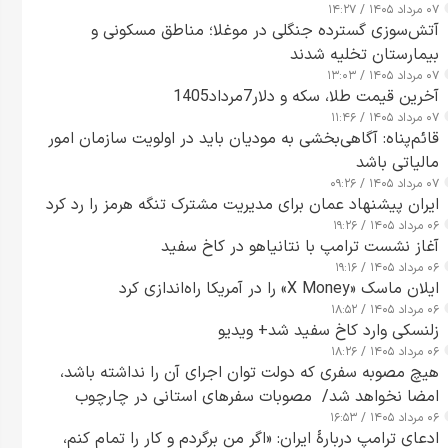
۰۷ مرداد ۱۴۰۵ / ۱۴:۲۷
آتش‌سوزی گسترده جنگلی در موغلا؛ مناطق مسکونی و
بیمارستان تخلیه شدند
۰۷ مرداد ۱۴۰۵ / ۱۳:۰۳
آخرین قیمت طلا، سکه و دلار7مرداد1405
۰۷ مرداد ۱۴۰۵ / ۱۱:۴۶
قائم‌پناه: آگاهی‌بخشی به مودیان باید در اولویت سازمان امور
مالیاتی باشد
۰۷ مرداد ۱۴۰۵ / ۰۹:۲۶
ایران پیشنهاد عمان برای مدیریت مشترک تنگه هرمز را رد کرد
۰۶ مرداد ۱۴۰۵ / ۱۹:۲۶
آغاز نشست ترامپ با نتانیاهو در کاخ سفید
۰۶ مرداد ۱۴۰۵ / ۱۹:۱۶
ایلان ماسک «X Money» را در آمریکا راه‌اندازی کرد
۰۶ مرداد ۱۴۰۵ / ۱۸:۵۲
زلنسکی وارد کاخ سفید شد+ ویدیو
۰۶ مرداد ۱۴۰۵ / ۱۸:۲۶
هیچ مصوبه سفری که دولت توان اجرای آن را نداشته باشد،
امضا نخواهد شد/ مصوبات سفرهای استانی در چارچوب
۰۶ مرداد ۱۴۰۵ / ۱۶:۵۳
قانون بودجه است+ عکس
ادعای ترامپ دربارهٔ ایران: «اگر من برگردم و کار را تمام کنم،