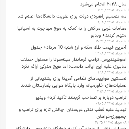
سال ۲۰۲۸ انجام می‌شود
۱۰ مرداد ۱۴۰۵ / ۱۹:۱۱
سه تصمیم راهبردی دولت برای تقویت دانشگاه‌ها اعلام شد
۱۰ مرداد ۱۴۰۵ / ۱۸:۱۵
مقامات غربی مراکش را به کمک به موج مهاجرت به اسپانیا
متهم کردند+ ویدیو
۱۰ مرداد ۱۴۰۵ / ۱۵:۲۴
آخرین قیمت طلا، سکه و ارز شنبه 10 مرداد+ جدول
۱۰ مرداد ۱۴۰۵ / ۱۳:۰۸
اسوشیتدپرس: ترامپ فرماندار مینه‌سوتا را مسئول حملات
سایبری علیه این ایالت دانست؛ اما هیچ مدرکی ارائه نکرد
۱۰ مرداد ۱۴۰۵ / ۱۲:۱۸
نخستین هواپیماهای نظامی آمریکا برای پشتیبانی از
عملیات‌های خاورمیانه وارد پایگاه هوایی بلغارستان شدند
۱۰ مرداد ۱۴۰۵ / ۱۱:۵۹
ترامپ دوباره بر تصاحب گرینلند تأکید کرد+ ویدیو
۱۰ مرداد ۱۴۰۵ / ۰۹:۰۵
تهدید علیه قطب نفتی عربستان؛ چالش تازه برای ترامپ و
جمهوری‌خواهان
۰۸ مرداد ۱۴۰۵ / ۱۹:۳۵
خسارات ناشی از حمله آمریکا به خوابگاه دانشجویی دانشگاه