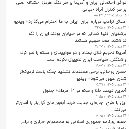
توافق احتمالی ایران و آمریکا بر سر تنگه هرمز؛ اختلاف اصلی
بر سر کنترل آبراه حیاتی
۱۵ مرداد ۱۴۰۵ / ۰۸:۳۴
ادعای ترامپ درباره ایران: ایران به ما احترام می‌گذارد+ ویدیو
۱۴ مرداد ۱۴۰۵ / ۲۲:۵۵
پزشکیان: تنها کسانی که در خیابان بودند ایران را نگه
نداشتند، همه سهیم هستند
۱۴ مرداد ۱۴۰۵ / ۱۹:۴۷
آمریکا تحریم فلای بغداد و دو هواپیمای وابسته را لغو کرد؛
واشنگتن: سیاست ایران تغییری نکرده است
۱۴ مرداد ۱۴۰۵ / ۱۹:۰۷
حسن روحانی: برخی معتقدند تشدید جنگ باعث نزدیک‌تر
شدن ظهور می‌شود+ ویدیو
۱۴ مرداد ۱۴۰۵ / ۱۵:۴۹
آخرین قیمت طلا و سکه در 14 مرداد+ جدول
۱۴ مرداد ۱۴۰۵ / ۱۲:۱۵
اپل با طرح اجاره‌ای جدید، خرید آیفون‌های گران‌تر را آسان‌تر
می‌کند
۱۴ مرداد ۱۴۰۵ / ۱۰:۰۵
حمله روزنامه جمهوری اسلامی به محمدباقر خرازی و برادر
داماد شهید رئیسی