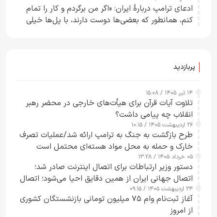
ادعای ترامپ دربارهٔ ایران: «اگر من برگردم و کار را تمام
کنم، همانطور که بعضی‌ها دوست دارند، با پل‌ها خیلی
راحت می‌توانم بیشتر پل‌هایشان را در کمتر از یک
ساعت از بین ببرم+ ویدیو
پربازدید
۱۴ تیر ۱۴۰۵ / ۱۵:۰۸
تلاوت آیات قرآن برای هیأت‌های خارجی در محضر رهبر
انقلاب چه پیامی داشت؟
۲۶ اردیبهشت ۱۴۰۵ / ۱۰:۱۵
طرح‌ بازگشت به جنگ به ترامپ ارائه شد/عملیات تصرف
خارک و حمله به محل مواد هسته‌ای محتمل است
۰۵ خرداد ۱۴۰۵ / ۱۳:۲۸
دستور وزیر ارتباطات برای اتصال اینترنت صادر شد؛
اتصال جهانی ایران از همین دقایق احیا می‌شود؛ اتصال
۲۴ اردیبهشت ۱۴۰۵ / ۰۹:۱۵
کامل مردم تا ۲۴ ساعت آینده
آغاز ثبت‌نام وام ۷۵ میلیون تومانی بازنشستگان کشوری
از امروز