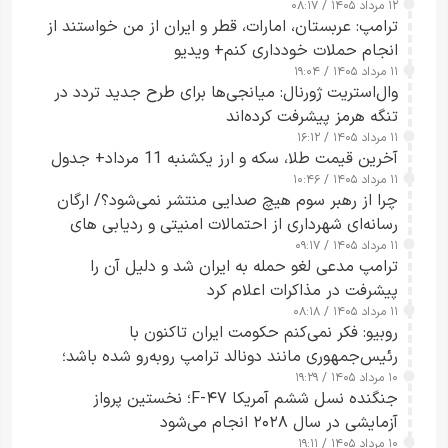
۱۲ مرداد ۱۴۰۵ / ۰۸:۱۷
ترامپ: عربستان، امارات، قطر و ایران از من خواستند از
انجام حملات خودداری کنم+ ویدیو
۱۱ مرداد ۱۴۰۵ / ۱۹:۰۴
وال‌استریت ژورنال: میانجی‌ها برای طرح جدید تردد در
تنگه هرمز پیشرفت کرده‌اند
۱۱ مرداد ۱۴۰۵ / ۱۶:۱۲
آخرین قیمت طلا، سکه و ارز یکشنبه 11 مرداد+ جدول
۱۱ مرداد ۱۴۰۵ / ۱۰:۴۶
چرا از رهبر سوم هیچ صدایی منتشر نمی‌شود؟/ ارگان
رسانه‌ای شهرداری از احتمالات امنیتی و ردیابی های
۱۱ مرداد ۱۴۰۵ / ۰۹:۱۷
جاسوسی گفت
ترامپ مدعی لغو حمله به ایران شد و دلیل آن را
پیشرفت در مذاکرات اعلام کرد
۱۱ مرداد ۱۴۰۵ / ۰۸:۱۸
روبیو: فکر نمی‌کنم حکومت ایران تاکنون با
رئیس‌جمهوری مانند دونالد ترامپ روبه‌رو شده باشد؛
۱۰ مرداد ۱۴۰۵ / ۱۹:۲۹
کسی که واقعاً دست به اقدام می‌زند
جنگنده نسل ششم آمریکا F-۴۷؛ نخستین پرواز
آزمایشی در سال ۲۰۲۸ انجام می‌شود
۱۰ مرداد ۱۴۰۵ / ۱۹:۱۱