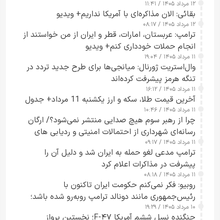
۱۲ مرداد ۱۴۰۵ / ۱۱:۴۱
بقائی: الان مذاکره‌ای با آمریکا نداریم+ ویدیو
۱۲ مرداد ۱۴۰۵ / ۰۸:۱۷
ترامپ: عربستان، امارات، قطر و ایران از من خواستند از
انجام حملات خودداری کنم+ ویدیو
۱۱ مرداد ۱۴۰۵ / ۱۹:۰۴
وال‌استریت ژورنال: میانجی‌ها برای طرح جدید تردد در
تنگه هرمز پیشرفت کرده‌اند
۱۱ مرداد ۱۴۰۵ / ۱۶:۱۲
آخرین قیمت طلا، سکه و ارز یکشنبه 11 مرداد+ جدول
۱۱ مرداد ۱۴۰۵ / ۱۰:۴۶
چرا از رهبر سوم هیچ صدایی منتشر نمی‌شود؟/ ارگان
رسانه‌ای شهرداری از احتمالات امنیتی و ردیابی های
۱۱ مرداد ۱۴۰۵ / ۰۹:۱۷
جاسوسی گفت
ترامپ مدعی لغو حمله به ایران شد و دلیل آن را
پیشرفت در مذاکرات اعلام کرد
۱۱ مرداد ۱۴۰۵ / ۰۸:۱۸
روبیو: فکر نمی‌کنم حکومت ایران تاکنون با
رئیس‌جمهوری مانند دونالد ترامپ روبه‌رو شده باشد؛
۱۰ مرداد ۱۴۰۵ / ۱۹:۲۹
کسی که واقعاً دست به اقدام می‌زند
جنگنده نسل ششم آمریکا F-۴۷؛ نخستین پرواز