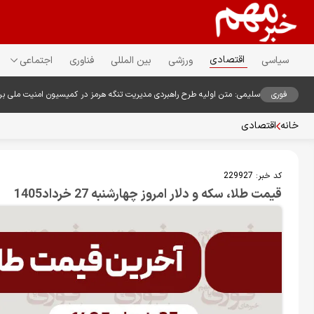
اقتصادی
سیاسی
ورزشی
بین المللی
فناوری
اجتماعی
فوری
سلیمی: متن اولیه طرح راهبردی مدیریت تنگه هرمز در کمیسیون امنیت ملی ب
خانه
اقتصادی
کد خبر:
229927
قیمت طلا، سکه و دلار امروز چهارشنبه 27 خرداد1405