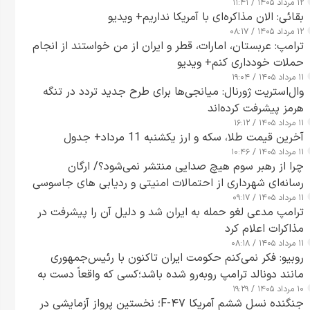
۱۲ مرداد ۱۴۰۵ / ۱۱:۴۱
بقائی: الان مذاکره‌ای با آمریکا نداریم+ ویدیو
۱۲ مرداد ۱۴۰۵ / ۰۸:۱۷
ترامپ: عربستان، امارات، قطر و ایران از من خواستند از انجام
حملات خودداری کنم+ ویدیو
۱۱ مرداد ۱۴۰۵ / ۱۹:۰۴
وال‌استریت ژورنال: میانجی‌ها برای طرح جدید تردد در تنگه
هرمز پیشرفت کرده‌اند
۱۱ مرداد ۱۴۰۵ / ۱۶:۱۲
آخرین قیمت طلا، سکه و ارز یکشنبه 11 مرداد+ جدول
۱۱ مرداد ۱۴۰۵ / ۱۰:۴۶
چرا از رهبر سوم هیچ صدایی منتشر نمی‌شود؟/ ارگان
رسانه‌ای شهرداری از احتمالات امنیتی و ردیابی های جاسوسی
۱۱ مرداد ۱۴۰۵ / ۰۹:۱۷
گفت
ترامپ مدعی لغو حمله به ایران شد و دلیل آن را پیشرفت در
مذاکرات اعلام کرد
۱۱ مرداد ۱۴۰۵ / ۰۸:۱۸
روبیو: فکر نمی‌کنم حکومت ایران تاکنون با رئیس‌جمهوری
مانند دونالد ترامپ روبه‌رو شده باشد؛کسی که واقعاً دست به
۱۰ مرداد ۱۴۰۵ / ۱۹:۲۹
اقدام می‌زند
جنگنده نسل ششم آمریکا F-۴۷؛ نخستین پرواز آزمایشی در