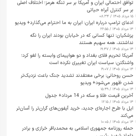
توافق احتمالی ایران و آمریکا بر سر تنگه هرمز؛ اختلاف اصلی
بر سر کنترل آبراه حیاتی
۱۵ مرداد ۱۴۰۵ / ۰۸:۳۴
ادعای ترامپ درباره ایران: ایران به ما احترام می‌گذارد+ ویدیو
۱۴ مرداد ۱۴۰۵ / ۲۲:۵۵
پزشکیان: تنها کسانی که در خیابان بودند ایران را نگه
نداشتند، همه سهیم هستند
۱۴ مرداد ۱۴۰۵ / ۱۹:۴۷
آمریکا تحریم فلای بغداد و دو هواپیمای وابسته را لغو کرد؛
واشنگتن: سیاست ایران تغییری نکرده است
۱۴ مرداد ۱۴۰۵ / ۱۹:۰۷
حسن روحانی: برخی معتقدند تشدید جنگ باعث نزدیک‌تر
شدن ظهور می‌شود+ ویدیو
۱۴ مرداد ۱۴۰۵ / ۱۵:۴۹
آخرین قیمت طلا و سکه در 14 مرداد+ جدول
۱۴ مرداد ۱۴۰۵ / ۱۲:۱۵
اپل با طرح اجاره‌ای جدید، خرید آیفون‌های گران‌تر را آسان‌تر
می‌کند
۱۴ مرداد ۱۴۰۵ / ۱۰:۰۵
حمله روزنامه جمهوری اسلامی به محمدباقر خرازی و برادر
داماد شهید رئیسی