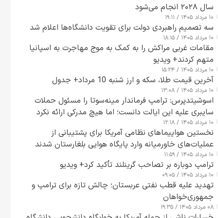
سال ۲۰۲۸ انجام می‌شود
۱۰ مرداد ۱۴۰۵ / ۱۹:۱۱
سه تصمیم راهبردی دولت برای تقویت دانشگاه‌ها اعلام شد
۱۰ مرداد ۱۴۰۵ / ۱۸:۱۵
مقامات غربی مراکش را به کمک به موج مهاجرت به اسپانیا
متهم کردند+ ویدیو
۱۰ مرداد ۱۴۰۵ / ۱۵:۲۴
آخرین قیمت طلا، سکه و ارز شنبه 10 مرداد+ جدول
۱۰ مرداد ۱۴۰۵ / ۱۳:۰۸
اسوشیتدپرس: ترامپ فرماندار مینه‌سوتا را مسئول حملات
سایبری علیه این ایالت دانست؛ اما هیچ مدرکی ارائه نکرد
۱۰ مرداد ۱۴۰۵ / ۱۲:۱۸
نخستین هواپیماهای نظامی آمریکا برای پشتیبانی از
عملیات‌های خاورمیانه وارد پایگاه هوایی بلغارستان شدند
۱۰ مرداد ۱۴۰۵ / ۱۱:۵۹
ترامپ دوباره بر تصاحب گرینلند تأکید کرد+ ویدیو
۱۰ مرداد ۱۴۰۵ / ۰۹:۰۵
تهدید علیه قطب نفتی عربستان؛ چالش تازه برای ترامپ و
جمهوری‌خواهان
۰۸ مرداد ۱۴۰۵ / ۱۹:۳۵
خسارات ناشی از حمله آمریکا به خوابگاه دانشجویی دانشگاه