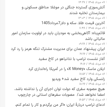
۰۷ مرداد ۱۴۰۵ / ۱۴:۲۷
آتش‌سوزی گسترده جنگلی در موغلا؛ مناطق مسکونی و
بیمارستان تخلیه شدند
۰۷ مرداد ۱۴۰۵ / ۱۳:۰۳
آخرین قیمت طلا، سکه و دلار7مرداد1405
۰۷ مرداد ۱۴۰۵ / ۱۱:۴۶
قائم‌پناه: آگاهی‌بخشی به مودیان باید در اولویت سازمان امور
مالیاتی باشد
۰۷ مرداد ۱۴۰۵ / ۰۹:۲۶
ایران پیشنهاد عمان برای مدیریت مشترک تنگه هرمز را رد کرد
۰۶ مرداد ۱۴۰۵ / ۱۹:۲۶
آغاز نشست ترامپ با نتانیاهو در کاخ سفید
۰۶ مرداد ۱۴۰۵ / ۱۹:۱۶
ایلان ماسک «X Money» را در آمریکا راه‌اندازی کرد
۰۶ مرداد ۱۴۰۵ / ۱۸:۵۲
زلنسکی وارد کاخ سفید شد+ ویدیو
۰۶ مرداد ۱۴۰۵ / ۱۸:۲۶
هیچ مصوبه سفری که دولت توان اجرای آن را نداشته باشد،
امضا نخواهد شد/ مصوبات سفرهای استانی در چارچوب
۰۶ مرداد ۱۴۰۵ / ۱۶:۵۳
قانون بودجه است+ عکس
ادعای ترامپ دربارهٔ ایران: «اگر من برگردم و کار را تمام کنم،