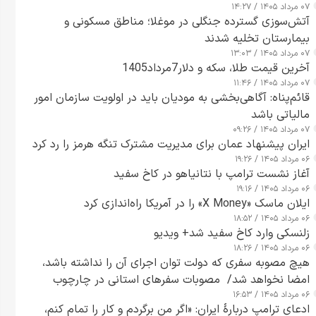
۰۷ مرداد ۱۴۰۵ / ۱۴:۲۷
آتش‌سوزی گسترده جنگلی در موغلا؛ مناطق مسکونی و
بیمارستان تخلیه شدند
۰۷ مرداد ۱۴۰۵ / ۱۳:۰۳
آخرین قیمت طلا، سکه و دلار7مرداد1405
۰۷ مرداد ۱۴۰۵ / ۱۱:۴۶
قائم‌پناه: آگاهی‌بخشی به مودیان باید در اولویت سازمان امور
مالیاتی باشد
۰۷ مرداد ۱۴۰۵ / ۰۹:۲۶
ایران پیشنهاد عمان برای مدیریت مشترک تنگه هرمز را رد کرد
۰۶ مرداد ۱۴۰۵ / ۱۹:۲۶
آغاز نشست ترامپ با نتانیاهو در کاخ سفید
۰۶ مرداد ۱۴۰۵ / ۱۹:۱۶
ایلان ماسک «X Money» را در آمریکا راه‌اندازی کرد
۰۶ مرداد ۱۴۰۵ / ۱۸:۵۲
زلنسکی وارد کاخ سفید شد+ ویدیو
۰۶ مرداد ۱۴۰۵ / ۱۸:۲۶
هیچ مصوبه سفری که دولت توان اجرای آن را نداشته باشد،
امضا نخواهد شد/ مصوبات سفرهای استانی در چارچوب
۰۶ مرداد ۱۴۰۵ / ۱۶:۵۳
قانون بودجه است+ عکس
ادعای ترامپ دربارهٔ ایران: «اگر من برگردم و کار را تمام کنم،