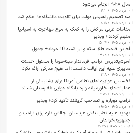
سال ۲۰۲۸ انجام می‌شود
۱۰ مرداد ۱۴۰۵ / ۱۹:۱۱
سه تصمیم راهبردی دولت برای تقویت دانشگاه‌ها اعلام شد
۱۰ مرداد ۱۴۰۵ / ۱۸:۱۵
مقامات غربی مراکش را به کمک به موج مهاجرت به اسپانیا
متهم کردند+ ویدیو
۱۰ مرداد ۱۴۰۵ / ۱۵:۲۴
آخرین قیمت طلا، سکه و ارز شنبه 10 مرداد+ جدول
۱۰ مرداد ۱۴۰۵ / ۱۳:۰۸
اسوشیتدپرس: ترامپ فرماندار مینه‌سوتا را مسئول حملات
سایبری علیه این ایالت دانست؛ اما هیچ مدرکی ارائه نکرد
۱۰ مرداد ۱۴۰۵ / ۱۲:۱۸
نخستین هواپیماهای نظامی آمریکا برای پشتیبانی از
عملیات‌های خاورمیانه وارد پایگاه هوایی بلغارستان شدند
۱۰ مرداد ۱۴۰۵ / ۱۱:۵۹
ترامپ دوباره بر تصاحب گرینلند تأکید کرد+ ویدیو
۱۰ مرداد ۱۴۰۵ / ۰۹:۰۵
تهدید علیه قطب نفتی عربستان؛ چالش تازه برای ترامپ و
جمهوری‌خواهان
۰۸ مرداد ۱۴۰۵ / ۱۹:۳۵
خسارات ناشی از حمله آمریکا به خوابگاه دانشجویی دانشگاه