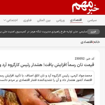
اقتصادی
سیاسی
ورزشی
بین المللی
فناوری
اجتماعی
فوری
سلیمی: متن اولیه طرح راهبردی مدیریت تنگه هرمز در کمیسیون امنیت ملی ب
خانه
اقتصادی
کد خبر:
230052
قیمت نان رسماً افزایش یافت؛ هشدار رئیس کارگروه آرد و 
محمدجواد کرمی، رئیس کارگروه آرد و نان اتاق اصناف، با تأیید افزایش رس
اقتصاد کشور هشدار داد و آن را تشدیدکننده فشار اقتصادی بر مردم دانست