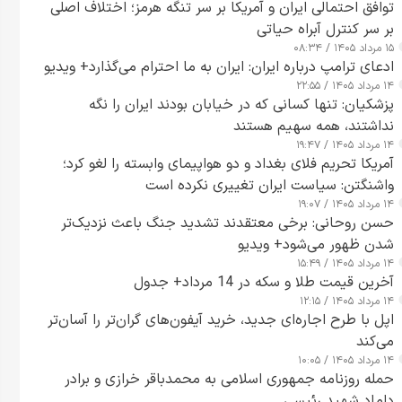
توافق احتمالی ایران و آمریکا بر سر تنگه هرمز؛ اختلاف اصلی
بر سر کنترل آبراه حیاتی
۱۵ مرداد ۱۴۰۵ / ۰۸:۳۴
ادعای ترامپ درباره ایران: ایران به ما احترام می‌گذارد+ ویدیو
۱۴ مرداد ۱۴۰۵ / ۲۲:۵۵
پزشکیان: تنها کسانی که در خیابان بودند ایران را نگه
نداشتند، همه سهیم هستند
۱۴ مرداد ۱۴۰۵ / ۱۹:۴۷
آمریکا تحریم فلای بغداد و دو هواپیمای وابسته را لغو کرد؛
واشنگتن: سیاست ایران تغییری نکرده است
۱۴ مرداد ۱۴۰۵ / ۱۹:۰۷
حسن روحانی: برخی معتقدند تشدید جنگ باعث نزدیک‌تر
شدن ظهور می‌شود+ ویدیو
۱۴ مرداد ۱۴۰۵ / ۱۵:۴۹
آخرین قیمت طلا و سکه در 14 مرداد+ جدول
۱۴ مرداد ۱۴۰۵ / ۱۲:۱۵
اپل با طرح اجاره‌ای جدید، خرید آیفون‌های گران‌تر را آسان‌تر
می‌کند
۱۴ مرداد ۱۴۰۵ / ۱۰:۰۵
حمله روزنامه جمهوری اسلامی به محمدباقر خرازی و برادر
داماد شهید رئیسی