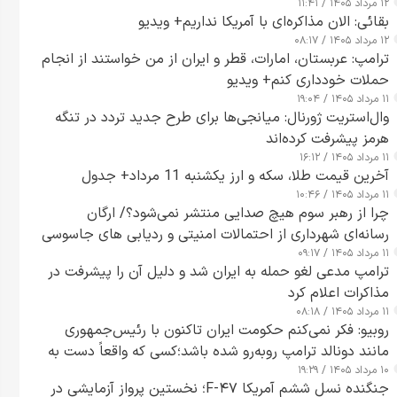
۱۲ مرداد ۱۴۰۵ / ۱۱:۴۱
بقائی: الان مذاکره‌ای با آمریکا نداریم+ ویدیو
۱۲ مرداد ۱۴۰۵ / ۰۸:۱۷
ترامپ: عربستان، امارات، قطر و ایران از من خواستند از انجام
حملات خودداری کنم+ ویدیو
۱۱ مرداد ۱۴۰۵ / ۱۹:۰۴
وال‌استریت ژورنال: میانجی‌ها برای طرح جدید تردد در تنگه
هرمز پیشرفت کرده‌اند
۱۱ مرداد ۱۴۰۵ / ۱۶:۱۲
آخرین قیمت طلا، سکه و ارز یکشنبه 11 مرداد+ جدول
۱۱ مرداد ۱۴۰۵ / ۱۰:۴۶
چرا از رهبر سوم هیچ صدایی منتشر نمی‌شود؟/ ارگان
رسانه‌ای شهرداری از احتمالات امنیتی و ردیابی های جاسوسی
۱۱ مرداد ۱۴۰۵ / ۰۹:۱۷
گفت
ترامپ مدعی لغو حمله به ایران شد و دلیل آن را پیشرفت در
مذاکرات اعلام کرد
۱۱ مرداد ۱۴۰۵ / ۰۸:۱۸
روبیو: فکر نمی‌کنم حکومت ایران تاکنون با رئیس‌جمهوری
مانند دونالد ترامپ روبه‌رو شده باشد؛کسی که واقعاً دست به
۱۰ مرداد ۱۴۰۵ / ۱۹:۲۹
اقدام می‌زند
جنگنده نسل ششم آمریکا F-۴۷؛ نخستین پرواز آزمایشی در