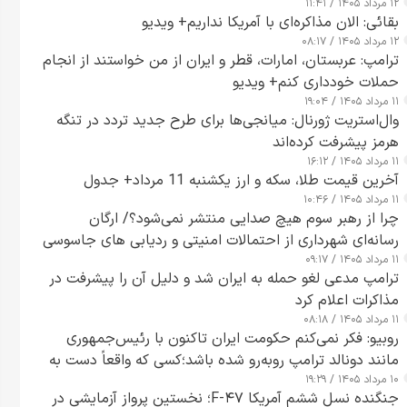
۱۲ مرداد ۱۴۰۵ / ۱۱:۴۱
بقائی: الان مذاکره‌ای با آمریکا نداریم+ ویدیو
۱۲ مرداد ۱۴۰۵ / ۰۸:۱۷
ترامپ: عربستان، امارات، قطر و ایران از من خواستند از انجام
حملات خودداری کنم+ ویدیو
۱۱ مرداد ۱۴۰۵ / ۱۹:۰۴
وال‌استریت ژورنال: میانجی‌ها برای طرح جدید تردد در تنگه
هرمز پیشرفت کرده‌اند
۱۱ مرداد ۱۴۰۵ / ۱۶:۱۲
آخرین قیمت طلا، سکه و ارز یکشنبه 11 مرداد+ جدول
۱۱ مرداد ۱۴۰۵ / ۱۰:۴۶
چرا از رهبر سوم هیچ صدایی منتشر نمی‌شود؟/ ارگان
رسانه‌ای شهرداری از احتمالات امنیتی و ردیابی های جاسوسی
۱۱ مرداد ۱۴۰۵ / ۰۹:۱۷
گفت
ترامپ مدعی لغو حمله به ایران شد و دلیل آن را پیشرفت در
مذاکرات اعلام کرد
۱۱ مرداد ۱۴۰۵ / ۰۸:۱۸
روبیو: فکر نمی‌کنم حکومت ایران تاکنون با رئیس‌جمهوری
مانند دونالد ترامپ روبه‌رو شده باشد؛کسی که واقعاً دست به
۱۰ مرداد ۱۴۰۵ / ۱۹:۲۹
اقدام می‌زند
جنگنده نسل ششم آمریکا F-۴۷؛ نخستین پرواز آزمایشی در