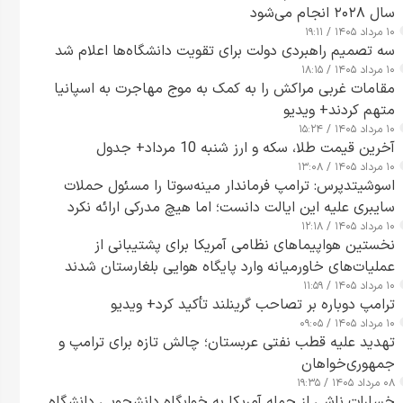
سال ۲۰۲۸ انجام می‌شود
۱۰ مرداد ۱۴۰۵ / ۱۹:۱۱
سه تصمیم راهبردی دولت برای تقویت دانشگاه‌ها اعلام شد
۱۰ مرداد ۱۴۰۵ / ۱۸:۱۵
مقامات غربی مراکش را به کمک به موج مهاجرت به اسپانیا
متهم کردند+ ویدیو
۱۰ مرداد ۱۴۰۵ / ۱۵:۲۴
آخرین قیمت طلا، سکه و ارز شنبه 10 مرداد+ جدول
۱۰ مرداد ۱۴۰۵ / ۱۳:۰۸
اسوشیتدپرس: ترامپ فرماندار مینه‌سوتا را مسئول حملات
سایبری علیه این ایالت دانست؛ اما هیچ مدرکی ارائه نکرد
۱۰ مرداد ۱۴۰۵ / ۱۲:۱۸
نخستین هواپیماهای نظامی آمریکا برای پشتیبانی از
عملیات‌های خاورمیانه وارد پایگاه هوایی بلغارستان شدند
۱۰ مرداد ۱۴۰۵ / ۱۱:۵۹
ترامپ دوباره بر تصاحب گرینلند تأکید کرد+ ویدیو
۱۰ مرداد ۱۴۰۵ / ۰۹:۰۵
تهدید علیه قطب نفتی عربستان؛ چالش تازه برای ترامپ و
جمهوری‌خواهان
۰۸ مرداد ۱۴۰۵ / ۱۹:۳۵
خسارات ناشی از حمله آمریکا به خوابگاه دانشجویی دانشگاه