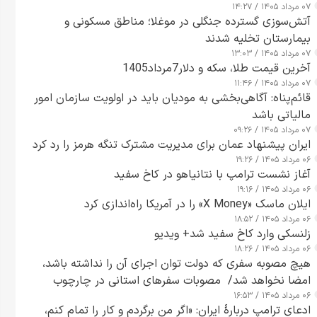
۰۷ مرداد ۱۴۰۵ / ۱۴:۲۷
آتش‌سوزی گسترده جنگلی در موغلا؛ مناطق مسکونی و
بیمارستان تخلیه شدند
۰۷ مرداد ۱۴۰۵ / ۱۳:۰۳
آخرین قیمت طلا، سکه و دلار7مرداد1405
۰۷ مرداد ۱۴۰۵ / ۱۱:۴۶
قائم‌پناه: آگاهی‌بخشی به مودیان باید در اولویت سازمان امور
مالیاتی باشد
۰۷ مرداد ۱۴۰۵ / ۰۹:۲۶
ایران پیشنهاد عمان برای مدیریت مشترک تنگه هرمز را رد کرد
۰۶ مرداد ۱۴۰۵ / ۱۹:۲۶
آغاز نشست ترامپ با نتانیاهو در کاخ سفید
۰۶ مرداد ۱۴۰۵ / ۱۹:۱۶
ایلان ماسک «X Money» را در آمریکا راه‌اندازی کرد
۰۶ مرداد ۱۴۰۵ / ۱۸:۵۲
زلنسکی وارد کاخ سفید شد+ ویدیو
۰۶ مرداد ۱۴۰۵ / ۱۸:۲۶
هیچ مصوبه سفری که دولت توان اجرای آن را نداشته باشد،
امضا نخواهد شد/ مصوبات سفرهای استانی در چارچوب
۰۶ مرداد ۱۴۰۵ / ۱۶:۵۳
قانون بودجه است+ عکس
ادعای ترامپ دربارهٔ ایران: «اگر من برگردم و کار را تمام کنم،