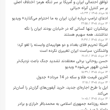
توافق احتمالی ایران و آمریکا بر سر تنگه هرمز؛ اختلاف اصلی
بر سر کنترل آبراه حیاتی
۱۵ مرداد ۱۴۰۵ / ۰۸:۳۴
ادعای ترامپ درباره ایران: ایران به ما احترام می‌گذارد+ ویدیو
۱۴ مرداد ۱۴۰۵ / ۲۲:۵۵
پزشکیان: تنها کسانی که در خیابان بودند ایران را نگه
نداشتند، همه سهیم هستند
۱۴ مرداد ۱۴۰۵ / ۱۹:۴۷
آمریکا تحریم فلای بغداد و دو هواپیمای وابسته را لغو کرد؛
واشنگتن: سیاست ایران تغییری نکرده است
۱۴ مرداد ۱۴۰۵ / ۱۹:۰۷
حسن روحانی: برخی معتقدند تشدید جنگ باعث نزدیک‌تر
شدن ظهور می‌شود+ ویدیو
۱۴ مرداد ۱۴۰۵ / ۱۵:۴۹
آخرین قیمت طلا و سکه در 14 مرداد+ جدول
۱۴ مرداد ۱۴۰۵ / ۱۲:۱۵
اپل با طرح اجاره‌ای جدید، خرید آیفون‌های گران‌تر را آسان‌تر
می‌کند
۱۴ مرداد ۱۴۰۵ / ۱۰:۰۵
حمله روزنامه جمهوری اسلامی به محمدباقر خرازی و برادر
داماد شهید رئیسی