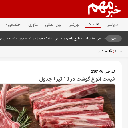
اقتصادی
سیاسی
ورزشی
بین المللی
فناوری
اجتماعی
فوری
سلیمی: متن اولیه طرح راهبردی مدیریت تنگه هرمز در کمیسیون امنیت ملی ب
خانه
اقتصادی
کد خبر:
230146
قیمت انواع گوشت در 10 تیر+ جدول