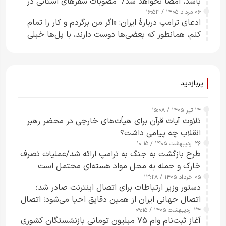
باشد، امضا نخواهد شد/ مصوبات سفرهای استانی در
۰۶ مرداد ۱۴۰۵ / ۱۶:۵۳
چارچوب قانون بودجه است+ عکس
ادعای ترامپ دربارهٔ ایران: «اگر من برگردم و کار را تمام
کنم، همانطور که بعضی‌ها دوست دارند، با پل‌ها خیلی
راحت می‌توانم بیشتر پل‌هایشان را در کمتر از یک
ساعت از بین ببرم+ ویدیو
پربازدید
۱۴ تیر ۱۴۰۵ / ۱۵:۰۸
تلاوت آیات قرآن برای هیأت‌های خارجی در محضر رهبر
انقلاب چه پیامی داشت؟
۲۶ اردیبهشت ۱۴۰۵ / ۱۰:۱۵
طرح‌ بازگشت به جنگ به ترامپ ارائه شد/عملیات تصرف
خارک و حمله به محل مواد هسته‌ای محتمل است
۰۵ خرداد ۱۴۰۵ / ۱۳:۲۸
دستور وزیر ارتباطات برای اتصال اینترنت صادر شد؛
اتصال جهانی ایران از همین دقایق احیا می‌شود؛ اتصال
۲۴ اردیبهشت ۱۴۰۵ / ۰۹:۱۵
کامل مردم تا ۲۴ ساعت آینده
آغاز ثبت‌نام وام ۷۵ میلیون تومانی بازنشستگان کشوری