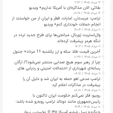
۱۲ مرداد ۱۴۰۵ / ۱۱:۴۱
بقائی: الان مذاکره‌ای با آمریکا نداریم+ ویدیو
۱۲ مرداد ۱۴۰۵ / ۰۸:۱۷
ترامپ: عربستان، امارات، قطر و ایران از من خواستند از
انجام حملات خودداری کنم+ ویدیو
۱۱ مرداد ۱۴۰۵ / ۱۹:۰۴
وال‌استریت ژورنال: میانجی‌ها برای طرح جدید تردد در
تنگه هرمز پیشرفت کرده‌اند
۱۱ مرداد ۱۴۰۵ / ۱۶:۱۲
آخرین قیمت طلا، سکه و ارز یکشنبه 11 مرداد+ جدول
۱۱ مرداد ۱۴۰۵ / ۱۰:۴۶
چرا از رهبر سوم هیچ صدایی منتشر نمی‌شود؟/ ارگان
رسانه‌ای شهرداری از احتمالات امنیتی و ردیابی های
۱۱ مرداد ۱۴۰۵ / ۰۹:۱۷
جاسوسی گفت
ترامپ مدعی لغو حمله به ایران شد و دلیل آن را
پیشرفت در مذاکرات اعلام کرد
۱۱ مرداد ۱۴۰۵ / ۰۸:۱۸
روبیو: فکر نمی‌کنم حکومت ایران تاکنون با
رئیس‌جمهوری مانند دونالد ترامپ روبه‌رو شده باشد؛
۱۰ مرداد ۱۴۰۵ / ۱۹:۲۹
کسی که واقعاً دست به اقدام می‌زند
جنگنده نسل ششم آمریکا F-۴۷؛ نخستین پرواز