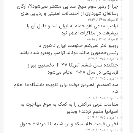
۱۱ مرداد ۱۴۰۵ / ۱۰:۴۶
چرا از رهبر سوم هیچ صدایی منتشر نمی‌شود؟/ ارگان
رسانه‌ای شهرداری از احتمالات امنیتی و ردیابی های
۱۱ مرداد ۱۴۰۵ / ۰۹:۱۷
جاسوسی گفت
ترامپ مدعی لغو حمله به ایران شد و دلیل آن را
پیشرفت در مذاکرات اعلام کرد
۱۱ مرداد ۱۴۰۵ / ۰۸:۱۸
روبیو: فکر نمی‌کنم حکومت ایران تاکنون با
رئیس‌جمهوری مانند دونالد ترامپ روبه‌رو شده باشد؛
۱۰ مرداد ۱۴۰۵ / ۱۹:۲۹
کسی که واقعاً دست به اقدام می‌زند
جنگنده نسل ششم آمریکا F-۴۷؛ نخستین پرواز
آزمایشی در سال ۲۰۲۸ انجام می‌شود
۱۰ مرداد ۱۴۰۵ / ۱۹:۱۱
سه تصمیم راهبردی دولت برای تقویت دانشگاه‌ها اعلام
شد
۱۰ مرداد ۱۴۰۵ / ۱۸:۱۵
مقامات غربی مراکش را به کمک به موج مهاجرت به
اسپانیا متهم کردند+ ویدیو
۱۰ مرداد ۱۴۰۵ / ۱۵:۲۴
آخرین قیمت طلا، سکه و ارز شنبه 10 مرداد+ جدول
۱۰ مرداد ۱۴۰۵ / ۱۳:۰۸