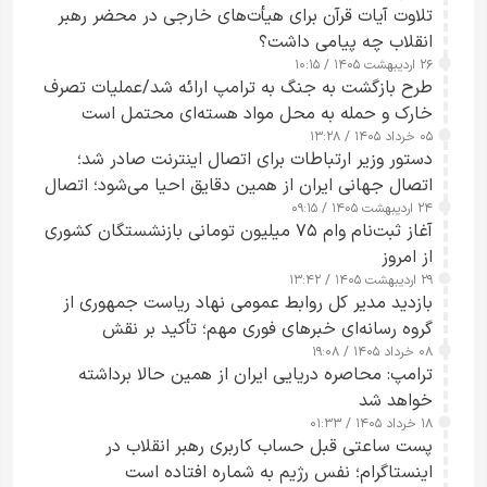
تلاوت آیات قرآن برای هیأت‌های خارجی در محضر رهبر
انقلاب چه پیامی داشت؟
۲۶ اردیبهشت ۱۴۰۵ / ۱۰:۱۵
طرح‌ بازگشت به جنگ به ترامپ ارائه شد/عملیات تصرف
خارک و حمله به محل مواد هسته‌ای محتمل است
۰۵ خرداد ۱۴۰۵ / ۱۳:۲۸
دستور وزیر ارتباطات برای اتصال اینترنت صادر شد؛
اتصال جهانی ایران از همین دقایق احیا می‌شود؛ اتصال
۲۴ اردیبهشت ۱۴۰۵ / ۰۹:۱۵
کامل مردم تا ۲۴ ساعت آینده
آغاز ثبت‌نام وام ۷۵ میلیون تومانی بازنشستگان کشوری
از امروز
۲۹ اردیبهشت ۱۴۰۵ / ۱۳:۴۲
بازدید مدیر کل روابط عمومی نهاد ریاست جمهوری از
گروه رسانه‌ای خبرهای فوری مهم؛ تأکید بر نقش
۰۸ خرداد ۱۴۰۵ / ۱۹:۰۸
رسانه‌های هوشمند و مسئول در ارتقای آگاهی عمومی
ترامپ: محاصره دریایی ایران از همین حالا برداشته
خواهد شد
۱۸ خرداد ۱۴۰۵ / ۰۱:۳۳
پست ساعتی قبل حساب کاربری رهبر انقلاب در
اینستاگرام؛ نفس رژیم به شماره افتاده است​