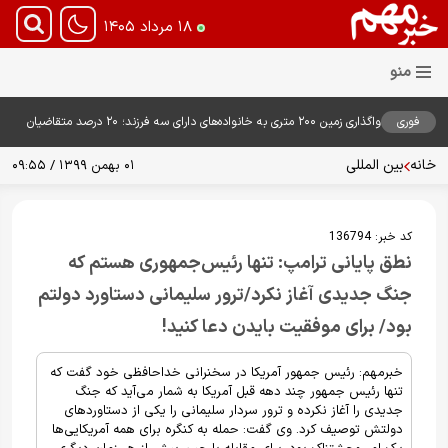
۱۸ مرداد ۱۴۰۵
فوری
واگذاری زمین ۲۰۰ متری به خانواده‌های دارای سه فرزند؛ ۲۰ درصد متقاضیان
زمین گرفتند
خانه
بین المللی
۰۱ بهمن ۱۳۹۹ / ۰۹:۵۵
کد خبر:
136794
نطق پایانی ترامپ: تنها رئیس‌جمهوری هستم که
جنگ جدیدی آغاز نکرد/ترور سلیمانی دستاورد دولتم
بود/ برای موفقیت بایدن دعا کنید!
خبرمهم: رئیس جمهور آمریکا در سخنرانی خداحافظی خود گفت که
تنها رئیس جمهور چند دهه قبل آمریکا به شمار می‌آید که جنگ
جدیدی را آغاز نکرده و ترور سردار سلیمانی را یکی از دستاوردهای
دولتش توصیف کرد. وی گفت: حمله به کنگره برای همه آمریکایی‌ها