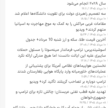
سال ۲۰۲۸ انجام می‌شود
۱۰ مرداد ۱۴۰۵ / ۱۹:۱۱
سه تصمیم راهبردی دولت برای تقویت دانشگاه‌ها اعلام شد
۱۰ مرداد ۱۴۰۵ / ۱۸:۱۵
مقامات غربی مراکش را به کمک به موج مهاجرت به اسپانیا
متهم کردند+ ویدیو
۱۰ مرداد ۱۴۰۵ / ۱۵:۲۴
آخرین قیمت طلا، سکه و ارز شنبه 10 مرداد+ جدول
۱۰ مرداد ۱۴۰۵ / ۱۳:۰۸
اسوشیتدپرس: ترامپ فرماندار مینه‌سوتا را مسئول حملات
سایبری علیه این ایالت دانست؛ اما هیچ مدرکی ارائه نکرد
۱۰ مرداد ۱۴۰۵ / ۱۲:۱۸
نخستین هواپیماهای نظامی آمریکا برای پشتیبانی از
عملیات‌های خاورمیانه وارد پایگاه هوایی بلغارستان شدند
۱۰ مرداد ۱۴۰۵ / ۱۱:۵۹
ترامپ دوباره بر تصاحب گرینلند تأکید کرد+ ویدیو
۱۰ مرداد ۱۴۰۵ / ۰۹:۰۵
تهدید علیه قطب نفتی عربستان؛ چالش تازه برای ترامپ و
جمهوری‌خواهان
۰۸ مرداد ۱۴۰۵ / ۱۹:۳۵
خسارات ناشی از حمله آمریکا به خوابگاه دانشجویی دانشگاه