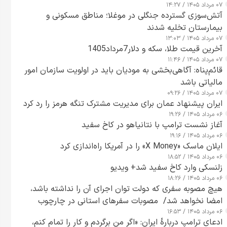
۰۷ مرداد ۱۴۰۵ / ۱۴:۲۷
آتش‌سوزی گسترده جنگلی در موغلا؛ مناطق مسکونی و
بیمارستان تخلیه شدند
۰۷ مرداد ۱۴۰۵ / ۱۳:۰۳
آخرین قیمت طلا، سکه و دلار7مرداد1405
۰۷ مرداد ۱۴۰۵ / ۱۱:۴۶
قائم‌پناه: آگاهی‌بخشی به مودیان باید در اولویت سازمان امور
مالیاتی باشد
۰۷ مرداد ۱۴۰۵ / ۰۹:۲۶
ایران پیشنهاد عمان برای مدیریت مشترک تنگه هرمز را رد کرد
۰۶ مرداد ۱۴۰۵ / ۱۹:۲۶
آغاز نشست ترامپ با نتانیاهو در کاخ سفید
۰۶ مرداد ۱۴۰۵ / ۱۹:۱۶
ایلان ماسک «X Money» را در آمریکا راه‌اندازی کرد
۰۶ مرداد ۱۴۰۵ / ۱۸:۵۲
زلنسکی وارد کاخ سفید شد+ ویدیو
۰۶ مرداد ۱۴۰۵ / ۱۸:۲۶
هیچ مصوبه سفری که دولت توان اجرای آن را نداشته باشد،
امضا نخواهد شد/ مصوبات سفرهای استانی در چارچوب
۰۶ مرداد ۱۴۰۵ / ۱۶:۵۳
قانون بودجه است+ عکس
ادعای ترامپ دربارهٔ ایران: «اگر من برگردم و کار را تمام کنم،