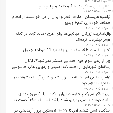
۱۲ مرداد ۱۴۰۵ / ۱۱:۴۱
بقائی: الان مذاکره‌ای با آمریکا نداریم+ ویدیو
۱۲ مرداد ۱۴۰۵ / ۰۸:۱۷
ترامپ: عربستان، امارات، قطر و ایران از من خواستند از انجام
حملات خودداری کنم+ ویدیو
۱۱ مرداد ۱۴۰۵ / ۱۹:۰۴
وال‌استریت ژورنال: میانجی‌ها برای طرح جدید تردد در تنگه
هرمز پیشرفت کرده‌اند
۱۱ مرداد ۱۴۰۵ / ۱۶:۱۲
آخرین قیمت طلا، سکه و ارز یکشنبه 11 مرداد+ جدول
۱۱ مرداد ۱۴۰۵ / ۱۰:۴۶
چرا از رهبر سوم هیچ صدایی منتشر نمی‌شود؟/ ارگان
رسانه‌ای شهرداری از احتمالات امنیتی و ردیابی های جاسوسی
۱۱ مرداد ۱۴۰۵ / ۰۹:۱۷
گفت
ترامپ مدعی لغو حمله به ایران شد و دلیل آن را پیشرفت در
مذاکرات اعلام کرد
۱۱ مرداد ۱۴۰۵ / ۰۸:۱۸
روبیو: فکر نمی‌کنم حکومت ایران تاکنون با رئیس‌جمهوری
مانند دونالد ترامپ روبه‌رو شده باشد؛کسی که واقعاً دست به
۱۰ مرداد ۱۴۰۵ / ۱۹:۲۹
اقدام می‌زند
جنگنده نسل ششم آمریکا F-۴۷؛ نخستین پرواز آزمایشی در