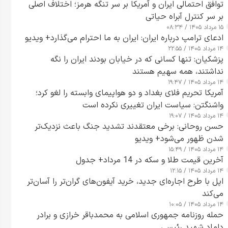
توافق احتمالی ایران و آمریکا بر سر تنگه هرمز؛ اختلاف اصلی
بر سر کنترل آبراه حیاتی
۱۵ مرداد ۱۴۰۵ / ۰۸:۳۴
ادعای ترامپ درباره ایران: ایران به ما احترام می‌گذارد+ ویدیو
۱۴ مرداد ۱۴۰۵ / ۲۲:۵۵
پزشکیان: تنها کسانی که در خیابان بودند ایران را نگه
نداشتند، همه سهیم هستند
۱۴ مرداد ۱۴۰۵ / ۱۹:۴۷
آمریکا تحریم فلای بغداد و دو هواپیمای وابسته را لغو کرد؛
واشنگتن: سیاست ایران تغییری نکرده است
۱۴ مرداد ۱۴۰۵ / ۱۹:۰۷
حسن روحانی: برخی معتقدند تشدید جنگ باعث نزدیک‌تر
شدن ظهور می‌شود+ ویدیو
۱۴ مرداد ۱۴۰۵ / ۱۵:۴۹
آخرین قیمت طلا و سکه در 14 مرداد+ جدول
۱۴ مرداد ۱۴۰۵ / ۱۲:۱۵
اپل با طرح اجاره‌ای جدید، خرید آیفون‌های گران‌تر را آسان‌تر
می‌کند
۱۴ مرداد ۱۴۰۵ / ۱۰:۰۵
حمله روزنامه جمهوری اسلامی به محمدباقر خرازی و برادر
داماد شهید رئیسی