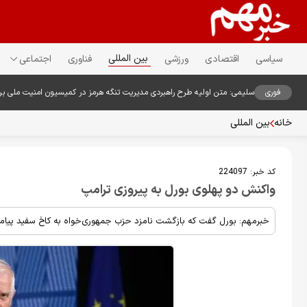
بین المللی
سیاسی
اقتصادی
ورزشی
فناوری
اجتماعی
فوری
سلیمی: متن اولیه طرح راهبردی مدیریت تنگه هرمز در کمیسیون امنیت ملی ب
خانه
بین المللی
کد خبر:
224097
واکنش دو پهلوی بورل به پیروزی ترامپ
خبرمهم: بورل گفت که بازگشت نامزد حزب جمهوری‌خواه به کاخ سفید پیامد