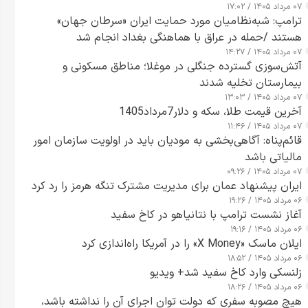
۰۷ مرداد ۱۴۰۵ / ۱۷:۰۲
ترامپ: شبه‌نظامیان مورد حمایت ایران «سرطان جهان»
هستند /حمله در عراق با هماهنگی بغداد انجام شد
۰۷ مرداد ۱۴۰۵ / ۱۴:۲۷
آتش‌سوزی گسترده جنگلی در موغلا؛ مناطق مسکونی و
بیمارستان تخلیه شدند
۰۷ مرداد ۱۴۰۵ / ۱۳:۰۳
آخرین قیمت طلا، سکه و دلار7مرداد1405
۰۷ مرداد ۱۴۰۵ / ۱۱:۴۶
قائم‌پناه: آگاهی‌بخشی به مودیان باید در اولویت سازمان امور
مالیاتی باشد
۰۷ مرداد ۱۴۰۵ / ۰۹:۲۶
ایران پیشنهاد عمان برای مدیریت مشترک تنگه هرمز را رد کرد
۰۶ مرداد ۱۴۰۵ / ۱۹:۲۶
آغاز نشست ترامپ با نتانیاهو در کاخ سفید
۰۶ مرداد ۱۴۰۵ / ۱۹:۱۶
ایلان ماسک «X Money» را در آمریکا راه‌اندازی کرد
۰۶ مرداد ۱۴۰۵ / ۱۸:۵۲
زلنسکی وارد کاخ سفید شد+ ویدیو
۰۶ مرداد ۱۴۰۵ / ۱۸:۲۶
هیچ مصوبه سفری که دولت توان اجرای آن را نداشته باشد،