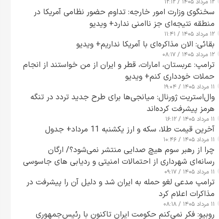
۱۲ مرداد ۱۴۰۵ / ۱۲:۱۲
سخنگوی وزارت امور خارجه: تداوم حضور نظامی آمریکا در
منطقه نتیجه‌ای جز ناامنی ندارد+ ویدیو
۱۲ مرداد ۱۴۰۵ / ۱۱:۴۱
بقائی: الان مذاکره‌ای با آمریکا نداریم+ ویدیو
۱۲ مرداد ۱۴۰۵ / ۰۸:۱۷
ترامپ: عربستان، امارات، قطر و ایران از من خواستند از انجام
حملات خودداری کنم+ ویدیو
۱۱ مرداد ۱۴۰۵ / ۱۹:۰۴
وال‌استریت ژورنال: میانجی‌ها برای طرح جدید تردد در تنگه
هرمز پیشرفت کرده‌اند
۱۱ مرداد ۱۴۰۵ / ۱۶:۱۲
آخرین قیمت طلا، سکه و ارز یکشنبه 11 مرداد+ جدول
۱۱ مرداد ۱۴۰۵ / ۱۰:۴۶
چرا از رهبر سوم هیچ صدایی منتشر نمی‌شود؟/ ارگان
رسانه‌ای شهرداری از احتمالات امنیتی و ردیابی های جاسوسی
۱۱ مرداد ۱۴۰۵ / ۰۹:۱۷
گفت
ترامپ مدعی لغو حمله به ایران شد و دلیل آن را پیشرفت در
مذاکرات اعلام کرد
۱۱ مرداد ۱۴۰۵ / ۰۸:۱۸
روبیو: فکر نمی‌کنم حکومت ایران تاکنون با رئیس‌جمهوری