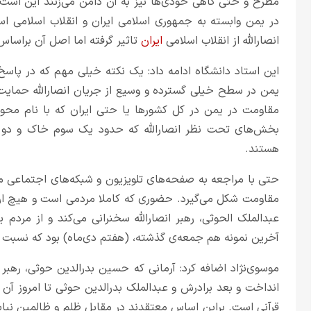
مطرح و حتی گاهی خودی‌ها نیز به آن دامن می‌زنند این است که
در یمن وابسته به جمهوری اسلامی ایران و انقلاب اسلامی اس
انصارالله از انقلاب اسلامی
ایران
تاثیر گرفته اما اصل آن براسا
این استاد دانشگاه ادامه داد: یک نکته خیلی مهم که در پاسخ
یمن در سطح خیلی گسترده و وسیع از جریان انصارالله حمایت 
مقاومت در یمن در کل کشورها یا حتی ایران که با نام مح
بخش‌های تحت نظر انصارالله که حدود یک سوم خاک و دو 
هستند.
حتی با مراجعه به صفحه‌های تلویزیون و شبکه‌های اجتماعی 
مقاومت شکل می‌گیرد. حضوری که کاملا مردمی است و هیچ ار
عبدالملک الحوثی، رهبر انصارالله سخنرانی می‌کند و از مردم 
آخرین نمونه هم جمعه‌ی گذشته، (هفتم دی‌ماه) بود که نسبت به
انداخت و بعد برادرش و عبدالملک بدرالدین حوثی تا امروز آن ر
قرآنی است. براین اساس معتقدند در مقابل ظلم و ظالمین نباید