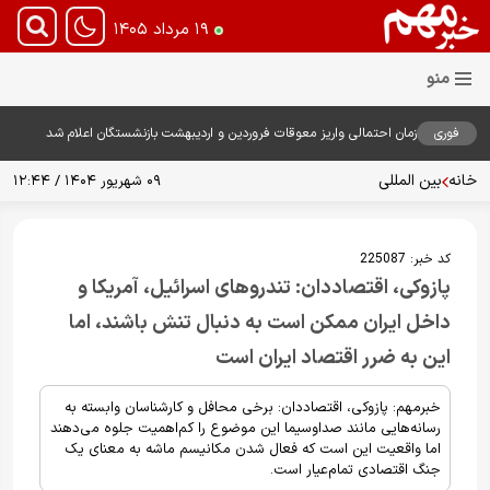
۱۹ مرداد ۱۴۰۵
فوری
زمان احتمالی واریز معوقات فروردین و اردیبهشت بازنشستگان اعلام شد
خانه
بین المللی
۰۹ شهریور ۱۴۰۴ / ۱۲:۴۴
کد خبر:
225087
پازوکی، اقتصاددان: تندروهای اسرائیل، آمریکا و
داخل ایران ممکن است به دنبال تنش باشند، اما
این به ضرر اقتصاد ایران است
خبرمهم: پازوکی، اقتصاددان: برخی محافل و کارشناسان وابسته به
رسانه‌هایی مانند صداوسیما این موضوع را کم‌اهمیت جلوه می‌دهند
اما واقعیت این است که فعال شدن مکانیسم ماشه به معنای یک
جنگ اقتصادی تمام‌عیار است.