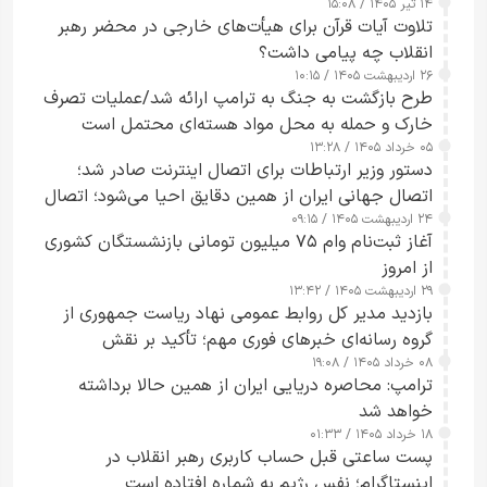
۱۴ تیر ۱۴۰۵ / ۱۵:۰۸
تلاوت آیات قرآن برای هیأت‌های خارجی در محضر رهبر
انقلاب چه پیامی داشت؟
۲۶ اردیبهشت ۱۴۰۵ / ۱۰:۱۵
طرح‌ بازگشت به جنگ به ترامپ ارائه شد/عملیات تصرف
خارک و حمله به محل مواد هسته‌ای محتمل است
۰۵ خرداد ۱۴۰۵ / ۱۳:۲۸
دستور وزیر ارتباطات برای اتصال اینترنت صادر شد؛
اتصال جهانی ایران از همین دقایق احیا می‌شود؛ اتصال
۲۴ اردیبهشت ۱۴۰۵ / ۰۹:۱۵
کامل مردم تا ۲۴ ساعت آینده
آغاز ثبت‌نام وام ۷۵ میلیون تومانی بازنشستگان کشوری
از امروز
۲۹ اردیبهشت ۱۴۰۵ / ۱۳:۴۲
بازدید مدیر کل روابط عمومی نهاد ریاست جمهوری از
گروه رسانه‌ای خبرهای فوری مهم؛ تأکید بر نقش
۰۸ خرداد ۱۴۰۵ / ۱۹:۰۸
رسانه‌های هوشمند و مسئول در ارتقای آگاهی عمومی
ترامپ: محاصره دریایی ایران از همین حالا برداشته
خواهد شد
۱۸ خرداد ۱۴۰۵ / ۰۱:۳۳
پست ساعتی قبل حساب کاربری رهبر انقلاب در
اینستاگرام؛ نفس رژیم به شماره افتاده است​