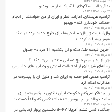
۱۲ مرداد ۱۴۰۵ / ۱۱:۴۱
بقائی: الان مذاکره‌ای با آمریکا نداریم+ ویدیو
۱۲ مرداد ۱۴۰۵ / ۰۸:۱۷
ترامپ: عربستان، امارات، قطر و ایران از من خواستند از انجام
حملات خودداری کنم+ ویدیو
۱۱ مرداد ۱۴۰۵ / ۱۹:۰۴
وال‌استریت ژورنال: میانجی‌ها برای طرح جدید تردد در تنگه
هرمز پیشرفت کرده‌اند
۱۱ مرداد ۱۴۰۵ / ۱۶:۱۲
آخرین قیمت طلا، سکه و ارز یکشنبه 11 مرداد+ جدول
۱۱ مرداد ۱۴۰۵ / ۱۰:۴۶
چرا از رهبر سوم هیچ صدایی منتشر نمی‌شود؟/ ارگان
رسانه‌ای شهرداری از احتمالات امنیتی و ردیابی های جاسوسی
۱۱ مرداد ۱۴۰۵ / ۰۹:۱۷
گفت
ترامپ مدعی لغو حمله به ایران شد و دلیل آن را پیشرفت در
مذاکرات اعلام کرد
۱۱ مرداد ۱۴۰۵ / ۰۸:۱۸
روبیو: فکر نمی‌کنم حکومت ایران تاکنون با رئیس‌جمهوری
مانند دونالد ترامپ روبه‌رو شده باشد؛کسی که واقعاً دست به
۱۰ مرداد ۱۴۰۵ / ۱۹:۲۹
اقدام می‌زند
جنگنده نسل ششم آمریکا F-۴۷؛ نخستین پرواز آزمایشی در