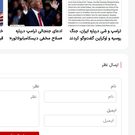
ترامپ و شی درباره ایران، جنگ
ادعای جنجالی ترامپ درباره
خز
روسیه و اوکراین گفت‌وگو کردند
«سلاح مخفی دیسکامبابولاتور»؛
قب
واقعیت یا بلوف تبلیغاتی؟
ارسال نظر
نام
نظر:
ایمیل