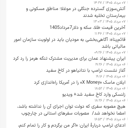
۰۷ مرداد ۱۴۰۵ / ۱۴:۲۷
آتش‌سوزی گسترده جنگلی در موغلا؛ مناطق مسکونی و
بیمارستان تخلیه شدند
۰۷ مرداد ۱۴۰۵ / ۱۳:۰۳
آخرین قیمت طلا، سکه و دلار7مرداد1405
۰۷ مرداد ۱۴۰۵ / ۱۱:۴۶
قائم‌پناه: آگاهی‌بخشی به مودیان باید در اولویت سازمان امور
مالیاتی باشد
۰۷ مرداد ۱۴۰۵ / ۰۹:۲۶
ایران پیشنهاد عمان برای مدیریت مشترک تنگه هرمز را رد کرد
۰۶ مرداد ۱۴۰۵ / ۱۹:۲۶
آغاز نشست ترامپ با نتانیاهو در کاخ سفید
۰۶ مرداد ۱۴۰۵ / ۱۹:۱۶
ایلان ماسک «X Money» را در آمریکا راه‌اندازی کرد
۰۶ مرداد ۱۴۰۵ / ۱۸:۵۲
زلنسکی وارد کاخ سفید شد+ ویدیو
۰۶ مرداد ۱۴۰۵ / ۱۸:۲۶
هیچ مصوبه سفری که دولت توان اجرای آن را نداشته باشد،
امضا نخواهد شد/ مصوبات سفرهای استانی در چارچوب
۰۶ مرداد ۱۴۰۵ / ۱۶:۵۳
قانون بودجه است+ عکس
ادعای ترامپ دربارهٔ ایران: «اگر من برگردم و کار را تمام کنم،