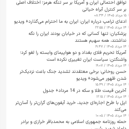
توافق احتمالی ایران و آمریکا بر سر تنگه هرمز؛ اختلاف اصلی
بر سر کنترل آبراه حیاتی
۱۵ مرداد ۱۴۰۵ / ۰۸:۳۴
ادعای ترامپ درباره ایران: ایران به ما احترام می‌گذارد+ ویدیو
۱۴ مرداد ۱۴۰۵ / ۲۲:۵۵
پزشکیان: تنها کسانی که در خیابان بودند ایران را نگه
نداشتند، همه سهیم هستند
۱۴ مرداد ۱۴۰۵ / ۱۹:۴۷
آمریکا تحریم فلای بغداد و دو هواپیمای وابسته را لغو کرد؛
واشنگتن: سیاست ایران تغییری نکرده است
۱۴ مرداد ۱۴۰۵ / ۱۹:۰۷
حسن روحانی: برخی معتقدند تشدید جنگ باعث نزدیک‌تر
شدن ظهور می‌شود+ ویدیو
۱۴ مرداد ۱۴۰۵ / ۱۵:۴۹
آخرین قیمت طلا و سکه در 14 مرداد+ جدول
۱۴ مرداد ۱۴۰۵ / ۱۲:۱۵
اپل با طرح اجاره‌ای جدید، خرید آیفون‌های گران‌تر را آسان‌تر
می‌کند
۱۴ مرداد ۱۴۰۵ / ۱۰:۰۵
حمله روزنامه جمهوری اسلامی به محمدباقر خرازی و برادر
داماد شهید رئیسی