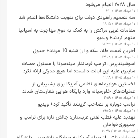
سال ۲۰۲۸ انجام می‌شود
۱۰ مرداد ۱۴۰۵ / ۱۹:۱۱
سه تصمیم راهبردی دولت برای تقویت دانشگاه‌ها اعلام شد
۱۰ مرداد ۱۴۰۵ / ۱۸:۱۵
مقامات غربی مراکش را به کمک به موج مهاجرت به اسپانیا
متهم کردند+ ویدیو
۱۰ مرداد ۱۴۰۵ / ۱۵:۲۴
آخرین قیمت طلا، سکه و ارز شنبه 10 مرداد+ جدول
۱۰ مرداد ۱۴۰۵ / ۱۳:۰۸
اسوشیتدپرس: ترامپ فرماندار مینه‌سوتا را مسئول حملات
سایبری علیه این ایالت دانست؛ اما هیچ مدرکی ارائه نکرد
۱۰ مرداد ۱۴۰۵ / ۱۲:۱۸
نخستین هواپیماهای نظامی آمریکا برای پشتیبانی از
عملیات‌های خاورمیانه وارد پایگاه هوایی بلغارستان شدند
۱۰ مرداد ۱۴۰۵ / ۱۱:۵۹
ترامپ دوباره بر تصاحب گرینلند تأکید کرد+ ویدیو
۱۰ مرداد ۱۴۰۵ / ۰۹:۰۵
تهدید علیه قطب نفتی عربستان؛ چالش تازه برای ترامپ و
جمهوری‌خواهان
۰۸ مرداد ۱۴۰۵ / ۱۹:۳۵
خسارات ناشی از حمله آمریکا به خوابگاه دانشجویی دانشگاه