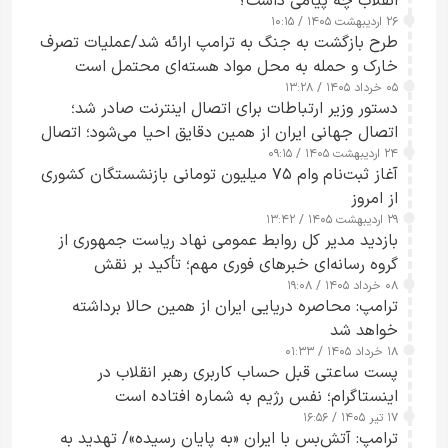
انقلاب چه پیامی داشت؟
۲۶ اردیبهشت ۱۴۰۵ / ۱۰:۱۵
طرح‌ بازگشت به جنگ به ترامپ ارائه شد/عملیات تصرف
خارک و حمله به محل مواد هسته‌ای محتمل است
۰۵ خرداد ۱۴۰۵ / ۱۳:۲۸
دستور وزیر ارتباطات برای اتصال اینترنت صادر شد؛
اتصال جهانی ایران از همین دقایق احیا می‌شود؛ اتصال
۲۴ اردیبهشت ۱۴۰۵ / ۰۹:۱۵
کامل مردم تا ۲۴ ساعت آینده
آغاز ثبت‌نام وام ۷۵ میلیون تومانی بازنشستگان کشوری
از امروز
۲۹ اردیبهشت ۱۴۰۵ / ۱۳:۴۲
بازدید مدیر کل روابط عمومی نهاد ریاست جمهوری از
گروه رسانه‌ای خبرهای فوری مهم؛ تأکید بر نقش
۰۸ خرداد ۱۴۰۵ / ۱۹:۰۸
رسانه‌های هوشمند و مسئول در ارتقای آگاهی عمومی
ترامپ: محاصره دریایی ایران از همین حالا برداشته
خواهد شد
۱۸ خرداد ۱۴۰۵ / ۰۱:۳۳
پست ساعتی قبل حساب کاربری رهبر انقلاب در
اینستاگرام؛ نفس رژیم به شماره افتاده است​
۱۷ تیر ۱۴۰۵ / ۱۶:۵۶
ترامپ: آتش‌بس با ایران «به پایان رسیده»/ تهدید به