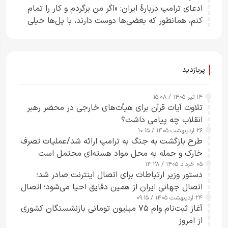
ادعای ترامپ دربارهٔ ایران: «اگر من برگردم و کار را تمام
کنم، همانطور که بعضی‌ها دوست دارند، با پل‌ها خیلی
راحت می‌توانم بیشتر پل‌هایشان را در کمتر از یک
ساعت از بین ببرم+ ویدیو
پربازدید
۱۴ تیر ۱۴۰۵ / ۱۵:۰۸
تلاوت آیات قرآن برای هیأت‌های خارجی در محضر رهبر
انقلاب چه پیامی داشت؟
۲۶ اردیبهشت ۱۴۰۵ / ۱۰:۱۵
طرح‌ بازگشت به جنگ به ترامپ ارائه شد/عملیات تصرف
خارک و حمله به محل مواد هسته‌ای محتمل است
۰۵ خرداد ۱۴۰۵ / ۱۳:۲۸
دستور وزیر ارتباطات برای اتصال اینترنت صادر شد؛
اتصال جهانی ایران از همین دقایق احیا می‌شود؛ اتصال
۲۴ اردیبهشت ۱۴۰۵ / ۰۹:۱۵
کامل مردم تا ۲۴ ساعت آینده
آغاز ثبت‌نام وام ۷۵ میلیون تومانی بازنشستگان کشوری
از امروز