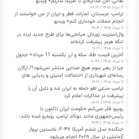
بقائی: الان مذاکره‌ای با آمریکا نداریم+ ویدیو
۱۲ مرداد ۱۴۰۵ / ۰۸:۱۷
ترامپ: عربستان، امارات، قطر و ایران از من خواستند از
انجام حملات خودداری کنم+ ویدیو
۱۱ مرداد ۱۴۰۵ / ۱۹:۰۴
وال‌استریت ژورنال: میانجی‌ها برای طرح جدید تردد در
تنگه هرمز پیشرفت کرده‌اند
۱۱ مرداد ۱۴۰۵ / ۱۶:۱۲
آخرین قیمت طلا، سکه و ارز یکشنبه 11 مرداد+ جدول
۱۱ مرداد ۱۴۰۵ / ۱۰:۴۶
چرا از رهبر سوم هیچ صدایی منتشر نمی‌شود؟/ ارگان
رسانه‌ای شهرداری از احتمالات امنیتی و ردیابی های
۱۱ مرداد ۱۴۰۵ / ۰۹:۱۷
جاسوسی گفت
ترامپ مدعی لغو حمله به ایران شد و دلیل آن را
پیشرفت در مذاکرات اعلام کرد
۱۱ مرداد ۱۴۰۵ / ۰۸:۱۸
روبیو: فکر نمی‌کنم حکومت ایران تاکنون با
رئیس‌جمهوری مانند دونالد ترامپ روبه‌رو شده باشد؛
۱۰ مرداد ۱۴۰۵ / ۱۹:۲۹
کسی که واقعاً دست به اقدام می‌زند
جنگنده نسل ششم آمریکا F-۴۷؛ نخستین پرواز
آزمایشی در سال ۲۰۲۸ انجام می‌شود