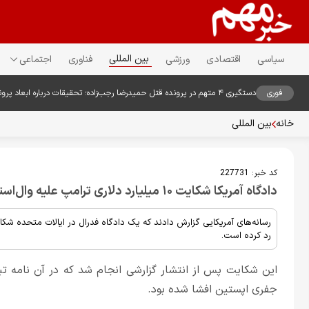
بین المللی
سیاسی
اقتصادی
ورزشی
فناوری
اجتماعی
فوری
دستگیری ۴ متهم در پرونده قتل حمیدرضا رجب‌زاده؛ تحقیقات درباره ابعاد پرونده ادامه دارد
خانه
بین المللی
کد خبر:
227731
دادگاه آمریکا شکایت ۱۰ میلیارد دلاری ترامپ علیه وال‌استریت ژورنال را رد کرد
رد کرده است.
جفری اپستین افشا شده بود.