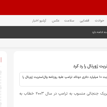
حوادث
قضایی
سلامت
عکس
آرشیو اخبار
رسانه‌های آمریکایی گزارش دادند که یک دادگاه فدرال در ایالات متحده شکایت ۱۰ میلیارد دلاری دونالد ترامپ علیه روزنامه وال‌استریت ژورنال را
این شکایت پس از انتشار گزارشی انجام شد که در آن نامه تبریک جنجالی منسوب به ترامپ در سال ۲۰۰۳ خطاب به