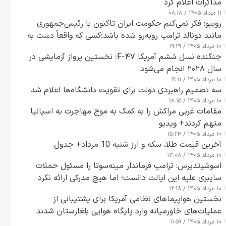
مذاکرات اعلام کرد
۱۱ مرداد ۱۴۰۵ / ۰۸:۱۸
روبیو: فکر نمی‌کنم حکومت ایران تاکنون با رئیس‌جمهوری
مانند دونالد ترامپ روبه‌رو شده باشد؛کسی که واقعاً دست به
۱۰ مرداد ۱۴۰۵ / ۱۹:۲۹
اقدام می‌زند
جنگنده نسل ششم آمریکا F-۴۷؛ نخستین پرواز آزمایشی در
سال ۲۰۲۸ انجام می‌شود
۱۰ مرداد ۱۴۰۵ / ۱۹:۱۱
سه تصمیم راهبردی دولت برای تقویت دانشگاه‌ها اعلام شد
۱۰ مرداد ۱۴۰۵ / ۱۸:۱۵
مقامات غربی مراکش را به کمک به موج مهاجرت به اسپانیا
متهم کردند+ ویدیو
۱۰ مرداد ۱۴۰۵ / ۱۵:۲۴
آخرین قیمت طلا، سکه و ارز شنبه 10 مرداد+ جدول
۱۰ مرداد ۱۴۰۵ / ۱۳:۰۸
اسوشیتدپرس: ترامپ فرماندار مینه‌سوتا را مسئول حملات
سایبری علیه این ایالت دانست؛ اما هیچ مدرکی ارائه نکرد
۱۰ مرداد ۱۴۰۵ / ۱۲:۱۸
نخستین هواپیماهای نظامی آمریکا برای پشتیبانی از
عملیات‌های خاورمیانه وارد پایگاه هوایی بلغارستان شدند
۱۰ مرداد ۱۴۰۵ / ۱۱:۵۹