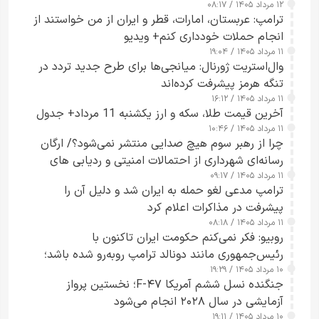
۱۲ مرداد ۱۴۰۵ / ۰۸:۱۷
ترامپ: عربستان، امارات، قطر و ایران از من خواستند از
انجام حملات خودداری کنم+ ویدیو
۱۱ مرداد ۱۴۰۵ / ۱۹:۰۴
وال‌استریت ژورنال: میانجی‌ها برای طرح جدید تردد در
تنگه هرمز پیشرفت کرده‌اند
۱۱ مرداد ۱۴۰۵ / ۱۶:۱۲
آخرین قیمت طلا، سکه و ارز یکشنبه 11 مرداد+ جدول
۱۱ مرداد ۱۴۰۵ / ۱۰:۴۶
چرا از رهبر سوم هیچ صدایی منتشر نمی‌شود؟/ ارگان
رسانه‌ای شهرداری از احتمالات امنیتی و ردیابی های
۱۱ مرداد ۱۴۰۵ / ۰۹:۱۷
جاسوسی گفت
ترامپ مدعی لغو حمله به ایران شد و دلیل آن را
پیشرفت در مذاکرات اعلام کرد
۱۱ مرداد ۱۴۰۵ / ۰۸:۱۸
روبیو: فکر نمی‌کنم حکومت ایران تاکنون با
رئیس‌جمهوری مانند دونالد ترامپ روبه‌رو شده باشد؛
۱۰ مرداد ۱۴۰۵ / ۱۹:۲۹
کسی که واقعاً دست به اقدام می‌زند
جنگنده نسل ششم آمریکا F-۴۷؛ نخستین پرواز
آزمایشی در سال ۲۰۲۸ انجام می‌شود
۱۰ مرداد ۱۴۰۵ / ۱۹:۱۱