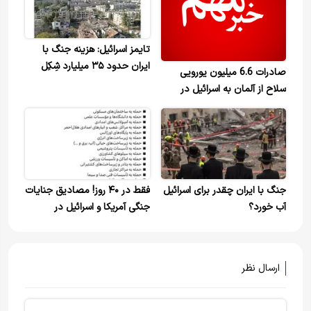
تایمز اسرائیل: هزینه جنگ با
ایران حدود ۳۵ میلیارد شِکِل
صادرات 6.6 میلیون یورویی
(۱۱.۵ میلیارد دلار) از بودجه
سلاح از آلمان به اسرائیل در
اسرائیل را مصرف کرده است
جنگ علیه ایران
جنگ با ایران چقدر برای اسرائیل
فقط در ۴۰ روز! مصادیق جنایات
آب خورد؟
جنگی آمریکا و اسرائیل در
حملات هوایی به ⁧ایران⁩ در جنگ
تحمیلی سوم
ارسال نظر